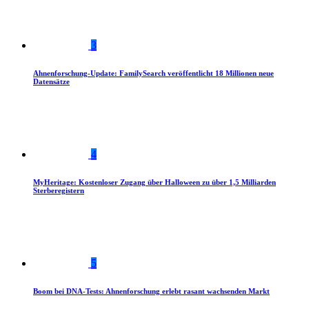
3
Ahnenforschung-Update: FamilySearch veröffentlicht 18 Millionen neue
Datensätze
4
MyHeritage: Kostenloser Zugang über Halloween zu über 1,5 Milliarden
Sterberegistern
5
Boom bei DNA-Tests: Ahnenforschung erlebt rasant wachsenden Markt