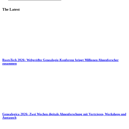
The Latest
RootsTech 2026: Weltgrößte Genealogie-Konferenz bringt Millionen Ahnenforscher
zusammen
Genealogica 2026: Zwei Wochen digitale Ahnenforschung mit Vorträgen, Workshops und
Austausch