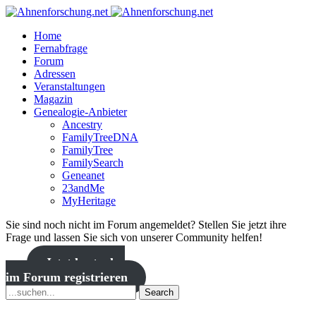
Home
Fernabfrage
Forum
Adressen
Veranstaltungen
Magazin
Genealogie-Anbieter
Ancestry
FamilyTreeDNA
FamilyTree
FamilySearch
Geneanet
23andMe
MyHeritage
Sie sind noch nicht im Forum angemeldet? Stellen Sie jetzt ihre
Frage und lassen Sie sich von unserer Community helfen!
Jetzt kostenlos
im Forum registrieren
Search