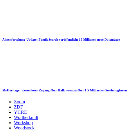
Ahnenforschung-Update: FamilySearch veröffentlicht 18 Millionen neue Datensätze
MyHeritage: Kostenloser Zugang über Halloween zu über 1,5 Milliarden Sterberegistern
Zoom
ZDF
YHRD
Wortherkunft
Workshop
Woodstock