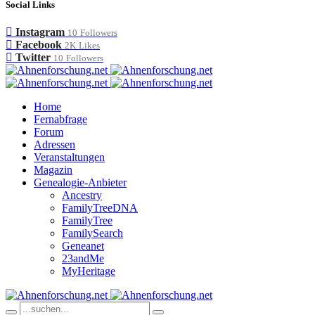
Social Links
Instagram
10
Followers
Facebook
2K
Likes
Twitter
10
Followers
Home
Fernabfrage
Forum
Adressen
Veranstaltungen
Magazin
Genealogie-Anbieter
Ancestry
FamilyTreeDNA
FamilyTree
FamilySearch
Geneanet
23andMe
MyHeritage