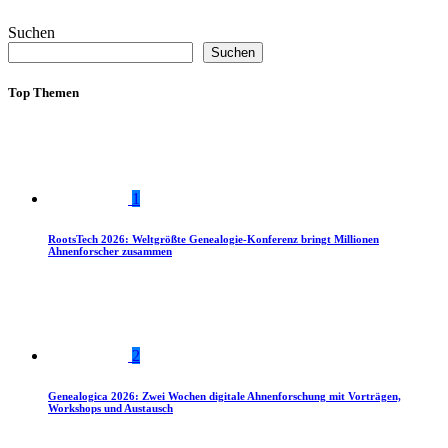
Suchen
Suchen
Top Themen
1
RootsTech 2026: Weltgrößte Genealogie-Konferenz bringt Millionen
Ahnenforscher zusammen
2
Genealogica 2026: Zwei Wochen digitale Ahnenforschung mit Vorträgen,
Workshops und Austausch