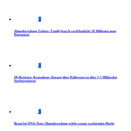
3
Ahnenforschung-Update: FamilySearch veröffentlicht 18 Millionen neue
Datensätze
4
MyHeritage: Kostenloser Zugang über Halloween zu über 1,5 Milliarden
Sterberegistern
5
Boom bei DNA-Tests: Ahnenforschung erlebt rasant wachsenden Markt