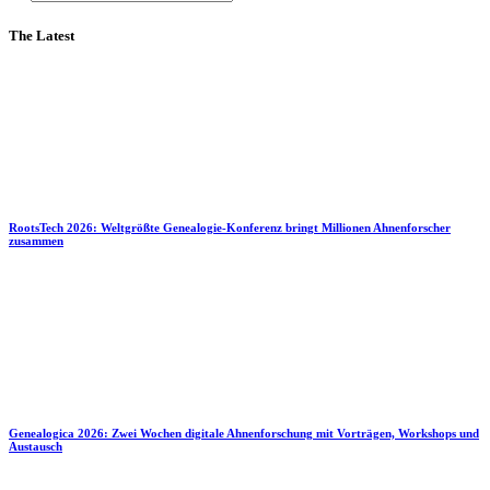
The Latest
RootsTech 2026: Weltgrößte Genealogie-Konferenz bringt Millionen Ahnenforscher
zusammen
Genealogica 2026: Zwei Wochen digitale Ahnenforschung mit Vorträgen, Workshops und
Austausch