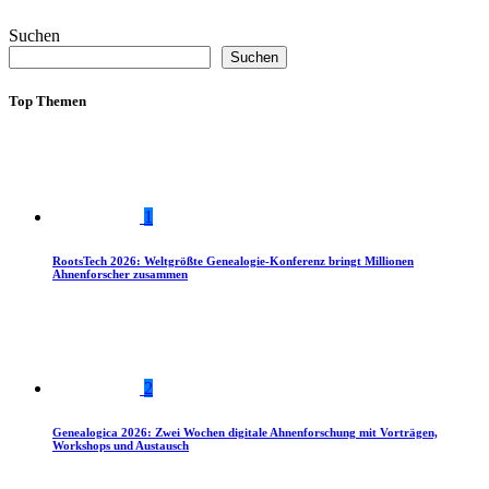
Suchen
Suchen
Top Themen
1
RootsTech 2026: Weltgrößte Genealogie-Konferenz bringt Millionen
Ahnenforscher zusammen
2
Genealogica 2026: Zwei Wochen digitale Ahnenforschung mit Vorträgen,
Workshops und Austausch