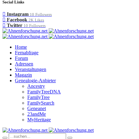
Social Links
Instagram
10
Followers
Facebook
2K
Likes
Twitter
10
Followers
Home
Fernabfrage
Forum
Adressen
Veranstaltungen
Magazin
Genealogie-Anbieter
Ancestry
FamilyTreeDNA
FamilyTree
FamilySearch
Geneanet
23andMe
MyHeritage