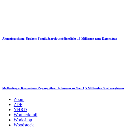
Ahnenforschung-Update: FamilySearch veröffentlicht 18 Millionen neue Datensätze
MyHeritage: Kostenloser Zugang über Halloween zu über 1,5 Milliarden Sterberegistern
Zoom
ZDF
YHRD
Wortherkunft
Workshop
Woodstock