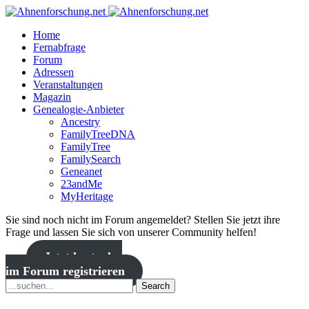
Home
Fernabfrage
Forum
Adressen
Veranstaltungen
Magazin
Genealogie-Anbieter
Ancestry
FamilyTreeDNA
FamilyTree
FamilySearch
Geneanet
23andMe
MyHeritage
Sie sind noch nicht im Forum angemeldet? Stellen Sie jetzt ihre
Frage und lassen Sie sich von unserer Community helfen!
Jetzt kostenlos
im Forum registrieren
Search