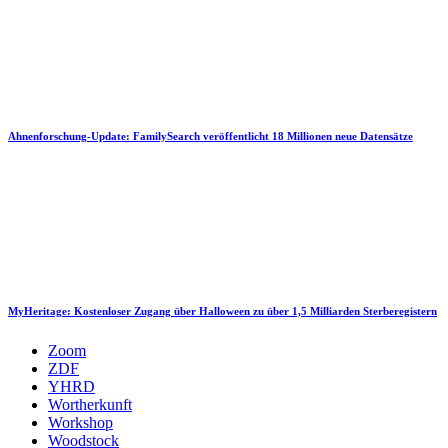
Ahnenforschung-Update: FamilySearch veröffentlicht 18 Millionen neue Datensätze
MyHeritage: Kostenloser Zugang über Halloween zu über 1,5 Milliarden Sterberegistern
Zoom
ZDF
YHRD
Wortherkunft
Workshop
Woodstock