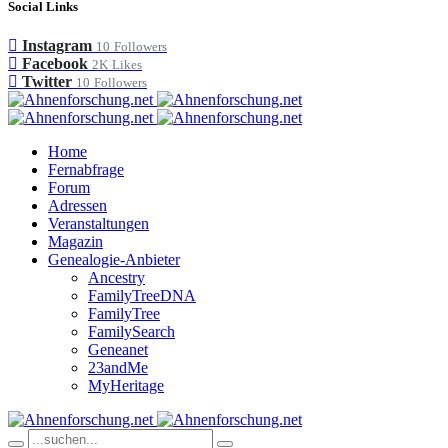
Social Links
Instagram
10
Followers
Facebook
2K
Likes
Twitter
10
Followers
Home
Fernabfrage
Forum
Adressen
Veranstaltungen
Magazin
Genealogie-Anbieter
Ancestry
FamilyTreeDNA
FamilyTree
FamilySearch
Geneanet
23andMe
MyHeritage