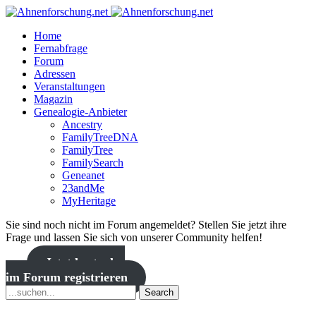
Home
Fernabfrage
Forum
Adressen
Veranstaltungen
Magazin
Genealogie-Anbieter
Ancestry
FamilyTreeDNA
FamilyTree
FamilySearch
Geneanet
23andMe
MyHeritage
Sie sind noch nicht im Forum angemeldet? Stellen Sie jetzt ihre
Frage und lassen Sie sich von unserer Community helfen!
Jetzt kostenlos
im Forum registrieren
Search