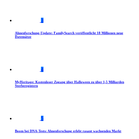
3
Ahnenforschung-Update: FamilySearch veröffentlicht 18 Millionen neue
Datensätze
4
MyHeritage: Kostenloser Zugang über Halloween zu über 1,5 Milliarden
Sterberegistern
5
Boom bei DNA-Tests: Ahnenforschung erlebt rasant wachsenden Markt