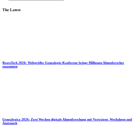
The Latest
RootsTech 2026: Weltgrößte Genealogie-Konferenz bringt Millionen Ahnenforscher
zusammen
Genealogica 2026: Zwei Wochen digitale Ahnenforschung mit Vorträgen, Workshops und
Austausch