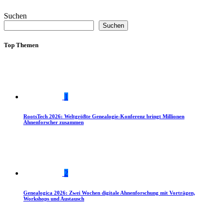
Suchen
Suchen
Top Themen
1
RootsTech 2026: Weltgrößte Genealogie-Konferenz bringt Millionen
Ahnenforscher zusammen
2
Genealogica 2026: Zwei Wochen digitale Ahnenforschung mit Vorträgen,
Workshops und Austausch