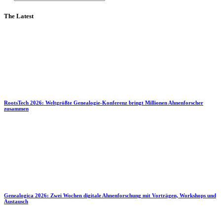
The Latest
RootsTech 2026: Weltgrößte Genealogie-Konferenz bringt Millionen Ahnenforscher
zusammen
Genealogica 2026: Zwei Wochen digitale Ahnenforschung mit Vorträgen, Workshops und
Austausch