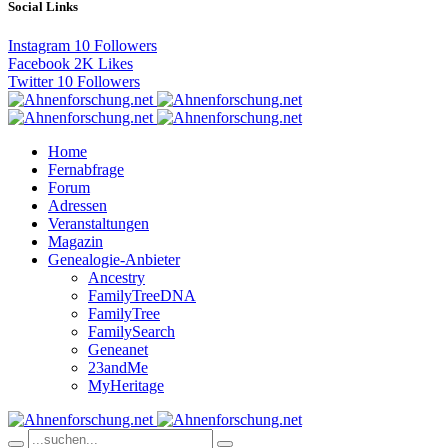
Social Links
Instagram
10
Followers
Facebook
2K
Likes
Twitter
10
Followers
Home
Fernabfrage
Forum
Adressen
Veranstaltungen
Magazin
Genealogie-Anbieter
Ancestry
FamilyTreeDNA
FamilyTree
FamilySearch
Geneanet
23andMe
MyHeritage