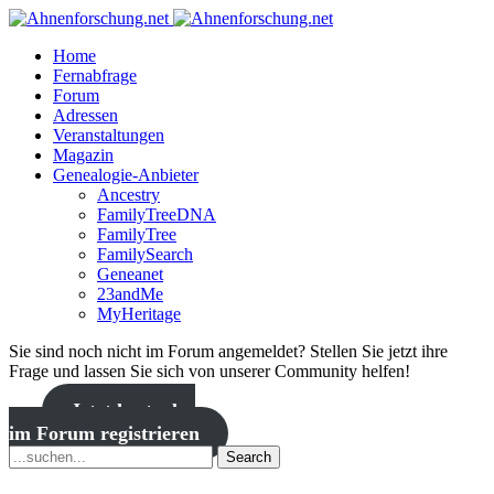
Home
Fernabfrage
Forum
Adressen
Veranstaltungen
Magazin
Genealogie-Anbieter
Ancestry
FamilyTreeDNA
FamilyTree
FamilySearch
Geneanet
23andMe
MyHeritage
Sie sind noch nicht im Forum angemeldet? Stellen Sie jetzt ihre
Frage und lassen Sie sich von unserer Community helfen!
Jetzt kostenlos
im Forum registrieren
Search