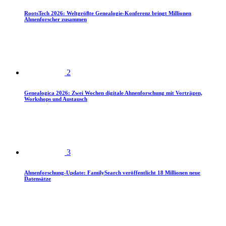
RootsTech 2026: Weltgrößte Genealogie-Konferenz bringt Millionen
Ahnenforscher zusammen
2
Genealogica 2026: Zwei Wochen digitale Ahnenforschung mit Vorträgen,
Workshops und Austausch
3
Ahnenforschung-Update: FamilySearch veröffentlicht 18 Millionen neue
Datensätze