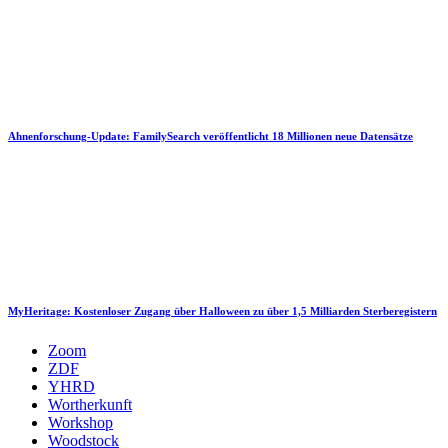
Ahnenforschung-Update: FamilySearch veröffentlicht 18 Millionen neue Datensätze
MyHeritage: Kostenloser Zugang über Halloween zu über 1,5 Milliarden Sterberegistern
Zoom
ZDF
YHRD
Wortherkunft
Workshop
Woodstock