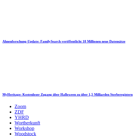
Ahnenforschung-Update: FamilySearch veröffentlicht 18 Millionen neue Datensätze
MyHeritage: Kostenloser Zugang über Halloween zu über 1,5 Milliarden Sterberegistern
Zoom
ZDF
YHRD
Wortherkunft
Workshop
Woodstock