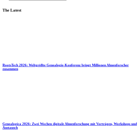
The Latest
RootsTech 2026: Weltgrößte Genealogie-Konferenz bringt Millionen Ahnenforscher
zusammen
Genealogica 2026: Zwei Wochen digitale Ahnenforschung mit Vorträgen, Workshops und
Austausch