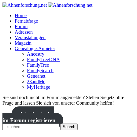
Home
Fernabfrage
Forum
Adressen
Veranstaltungen
Magazin
Genealogie-Anbieter
Ancestry
FamilyTreeDNA
FamilyTree
FamilySearch
Geneanet
23andMe
MyHeritage
Sie sind noch nicht im Forum angemeldet? Stellen Sie jetzt ihre
Frage und lassen Sie sich von unserer Community helfen!
Jetzt kostenlos
im Forum registrieren
Search