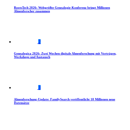
RootsTech 2026: Weltgrößte Genealogie-Konferenz bringt Millionen
Ahnenforscher zusammen
2
Genealogica 2026: Zwei Wochen digitale Ahnenforschung mit Vorträgen,
Workshops und Austausch
3
Ahnenforschung-Update: FamilySearch veröffentlicht 18 Millionen neue
Datensätze