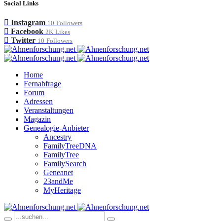
Social Links
Instagram
10
Followers
Facebook
2K
Likes
Twitter
10
Followers
Home
Fernabfrage
Forum
Adressen
Veranstaltungen
Magazin
Genealogie-Anbieter
Ancestry
FamilyTreeDNA
FamilyTree
FamilySearch
Geneanet
23andMe
MyHeritage