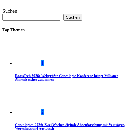
Suchen
Suchen
Top Themen
1
RootsTech 2026: Weltgrößte Genealogie-Konferenz bringt Millionen
Ahnenforscher zusammen
2
Genealogica 2026: Zwei Wochen digitale Ahnenforschung mit Vorträgen,
Workshops und Austausch