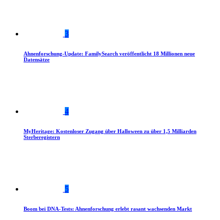
3
Ahnenforschung-Update: FamilySearch veröffentlicht 18 Millionen neue
Datensätze
4
MyHeritage: Kostenloser Zugang über Halloween zu über 1,5 Milliarden
Sterberegistern
5
Boom bei DNA-Tests: Ahnenforschung erlebt rasant wachsenden Markt