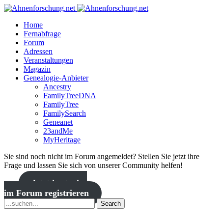
Home
Fernabfrage
Forum
Adressen
Veranstaltungen
Magazin
Genealogie-Anbieter
Ancestry
FamilyTreeDNA
FamilyTree
FamilySearch
Geneanet
23andMe
MyHeritage
Sie sind noch nicht im Forum angemeldet? Stellen Sie jetzt ihre
Frage und lassen Sie sich von unserer Community helfen!
Jetzt kostenlos
im Forum registrieren
Search