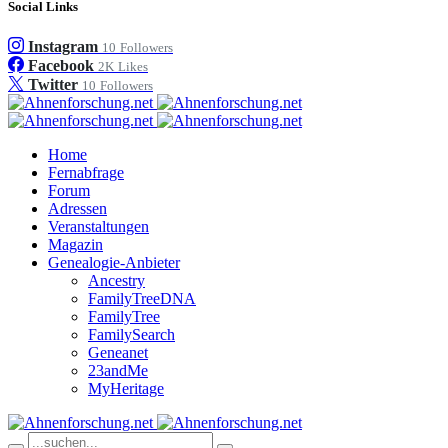
Social Links
Instagram
10
Followers
Facebook
2K
Likes
Twitter
10
Followers
Home
Fernabfrage
Forum
Adressen
Veranstaltungen
Magazin
Genealogie-Anbieter
Ancestry
FamilyTreeDNA
FamilyTree
FamilySearch
Geneanet
23andMe
MyHeritage