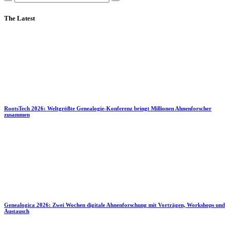
The Latest
RootsTech 2026: Weltgrößte Genealogie-Konferenz bringt Millionen Ahnenforscher
zusammen
Genealogica 2026: Zwei Wochen digitale Ahnenforschung mit Vorträgen, Workshops und
Austausch