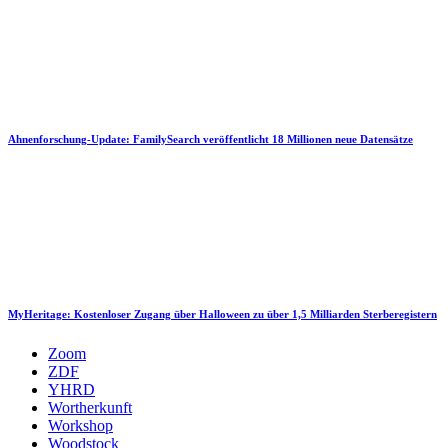
Ahnenforschung-Update: FamilySearch veröffentlicht 18 Millionen neue Datensätze
MyHeritage: Kostenloser Zugang über Halloween zu über 1,5 Milliarden Sterberegistern
Zoom
ZDF
YHRD
Wortherkunft
Workshop
Woodstock