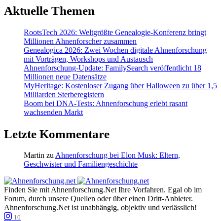
Aktuelle Themen
RootsTech 2026: Weltgrößte Genealogie-Konferenz bringt
Millionen Ahnenforscher zusammen
Genealogica 2026: Zwei Wochen digitale Ahnenforschung
mit Vorträgen, Workshops und Austausch
Ahnenforschung-Update: FamilySearch veröffentlicht 18
Millionen neue Datensätze
MyHeritage: Kostenloser Zugang über Halloween zu über 1,5
Milliarden Sterberegistern
Boom bei DNA-Tests: Ahnenforschung erlebt rasant
wachsenden Markt
Letzte Kommentare
Martin
zu
Ahnenforschung bei Elon Musk: Eltern,
Geschwister und Familiengeschichte
Finden Sie mit Ahnenforschung.Net Ihre Vorfahren. Egal ob im
Forum, durch unsere Quellen oder über einen Dritt-Anbieter.
Ahnenforschung.Net ist unabhängig, objektiv und verlässlich!
10