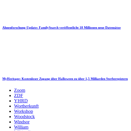
Ahnenforschung-Update: FamilySearch veröffentlicht 18 Millionen neue Datensätze
MyHeritage: Kostenloser Zugang über Halloween zu über 1,5 Milliarden Sterberegistern
Zoom
ZDF
YHRD
Wortherkunft
Workshop
Woodstock
Windsor
William