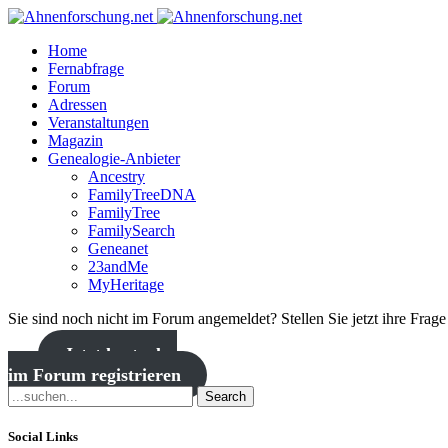
Home
Fernabfrage
Forum
Adressen
Veranstaltungen
Magazin
Genealogie-Anbieter
Ancestry
FamilyTreeDNA
FamilyTree
FamilySearch
Geneanet
23andMe
MyHeritage
Sie sind noch nicht im Forum angemeldet? Stellen Sie jetzt ihre Frag
Jetzt kostenlos
im Forum registrieren
Search
Social Links