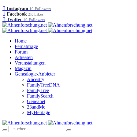
Instagram
10
Followers
Facebook
2K
Likes
Twitter
10
Followers
Home
Fernabfrage
Forum
Adressen
Veranstaltungen
Magazin
Genealogie-Anbieter
Ancestry
FamilyTreeDNA
FamilyTree
FamilySearch
Geneanet
23andMe
MyHeritage