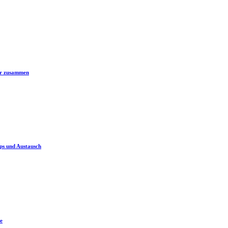
er zusammen
ps und Austausch
e