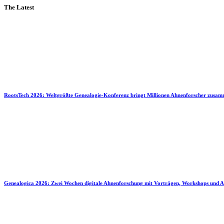
The Latest
RootsTech 2026: Weltgrößte Genealogie-Konferenz bringt Millionen Ahnenforscher zusa
Genealogica 2026: Zwei Wochen digitale Ahnenforschung mit Vorträgen, Workshops und A