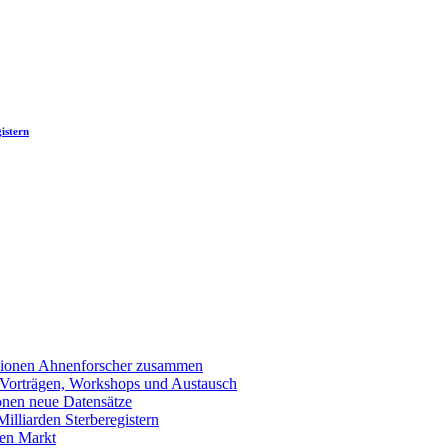
istern
llionen Ahnenforscher zusammen
 Vorträgen, Workshops und Austausch
onen neue Datensätze
lliarden Sterberegistern
en Markt