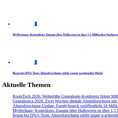
4
MyHeritage: Kostenloser Zugang über Halloween zu über 1,5 Milliarden Sterbereg
5
Boom bei DNA-Tests: Ahnenforschung erlebt rasant wachsenden Markt
Aktuelle Themen
RootsTech 2026: Weltgrößte Genealogie-Konferenz bringt Mi
Genealogica 2026: Zwei Wochen digitale Ahnenforschung mit
Ahnenforschung-Update: FamilySearch veröffentlicht 18 Milli
MyHeritage: Kostenloser Zugang über Halloween zu über 1,5 Mi
Boom bei DNA-Tests: Ahnenforschung erlebt rasant wachsend