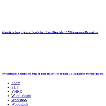
Ahnenforschung-Update: FamilySearch veröffentlicht 18 Millionen neue Datensätze
MyHeritage: Kostenloser Zugang über Halloween zu über 1,5 Milliarden Sterberegistern
Zoom
ZDF
YHRD
Wortherkunft
Workshop
Woodstock