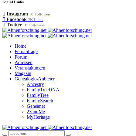
Social Links
Instagram
10
Followers
Facebook
2K
Likes
Twitter
10
Followers
Home
Fernabfrage
Forum
Adressen
Veranstaltungen
Magazin
Genealogie-Anbieter
Ancestry
FamilyTreeDNA
FamilyTree
FamilySearch
Geneanet
23andMe
MyHeritage