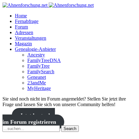
Home
Fernabfrage
Forum
Adressen
Veranstaltungen
Magazin
Genealogie-Anbieter
Ancestry
FamilyTreeDNA
FamilyTree
FamilySearch
Geneanet
23andMe
MyHeritage
Sie sind noch nicht im Forum angemeldet? Stellen Sie jetzt ihre
Frage und lassen Sie sich von unserer Community helfen!
Jetzt kostenlos
im Forum registrieren
Search