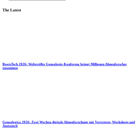
The Latest
RootsTech 2026: Weltgrößte Genealogie-Konferenz bringt Millionen Ahnenforscher
zusammen
Genealogica 2026: Zwei Wochen digitale Ahnenforschung mit Vorträgen, Workshops und
Austausch