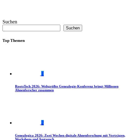
Suchen
Suchen
Top Themen
1
RootsTech 2026: Weltgrößte Genealogie-Konferenz bringt Millionen
Ahnenforscher zusammen
2
Genealogica 2026: Zwei Wochen digitale Ahnenforschung mit Vorträgen,
Workshops und Austausch