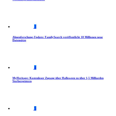
3
Ahnenforschung-Update: FamilySearch veröffentlicht 18 Millionen neue
Datensätze
4
MyHeritage: Kostenloser Zugang über Halloween zu über 1,5 Milliarden
Sterberegistern
5