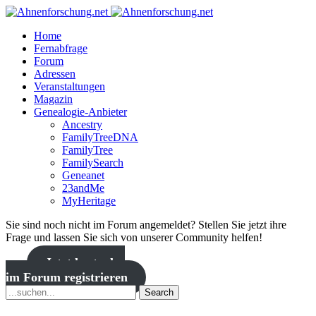
Home
Fernabfrage
Forum
Adressen
Veranstaltungen
Magazin
Genealogie-Anbieter
Ancestry
FamilyTreeDNA
FamilyTree
FamilySearch
Geneanet
23andMe
MyHeritage
Sie sind noch nicht im Forum angemeldet? Stellen Sie jetzt ihre
Frage und lassen Sie sich von unserer Community helfen!
Jetzt kostenlos
im Forum registrieren
Search