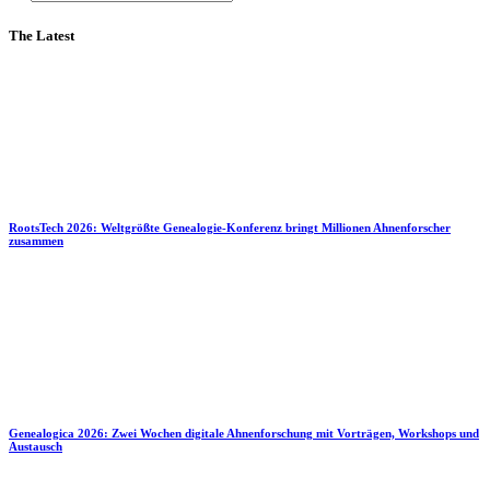
The Latest
RootsTech 2026: Weltgrößte Genealogie-Konferenz bringt Millionen Ahnenforscher
zusammen
Genealogica 2026: Zwei Wochen digitale Ahnenforschung mit Vorträgen, Workshops und
Austausch