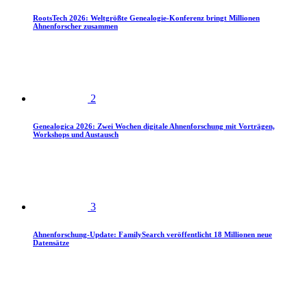
RootsTech 2026: Weltgrößte Genealogie-Konferenz bringt Millionen
Ahnenforscher zusammen
2
Genealogica 2026: Zwei Wochen digitale Ahnenforschung mit Vorträgen,
Workshops und Austausch
3
Ahnenforschung-Update: FamilySearch veröffentlicht 18 Millionen neue
Datensätze