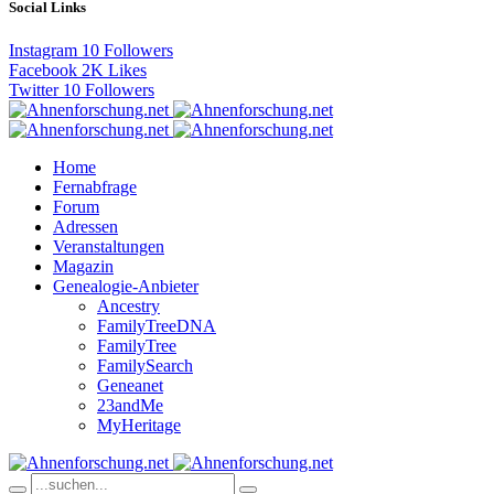
Social Links
Instagram
10
Followers
Facebook
2K
Likes
Twitter
10
Followers
Home
Fernabfrage
Forum
Adressen
Veranstaltungen
Magazin
Genealogie-Anbieter
Ancestry
FamilyTreeDNA
FamilyTree
FamilySearch
Geneanet
23andMe
MyHeritage