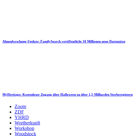
Ahnenforschung-Update: FamilySearch veröffentlicht 18 Millionen neue Datensätze
MyHeritage: Kostenloser Zugang über Halloween zu über 1,5 Milliarden Sterberegistern
Zoom
ZDF
YHRD
Wortherkunft
Workshop
Woodstock