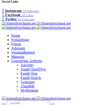
Social Links
Instagram
10
Followers
Facebook
2K
Likes
Twitter
10
Followers
Home
Fernabfrage
Forum
Adressen
Veranstaltungen
Magazin
Genealogie-Anbieter
Ancestry
FamilyTreeDNA
FamilyTree
FamilySearch
Geneanet
23andMe
MyHeritage