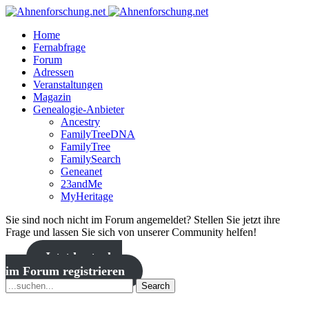
Home
Fernabfrage
Forum
Adressen
Veranstaltungen
Magazin
Genealogie-Anbieter
Ancestry
FamilyTreeDNA
FamilyTree
FamilySearch
Geneanet
23andMe
MyHeritage
Sie sind noch nicht im Forum angemeldet? Stellen Sie jetzt ihre
Frage und lassen Sie sich von unserer Community helfen!
Jetzt kostenlos
im Forum registrieren
Search