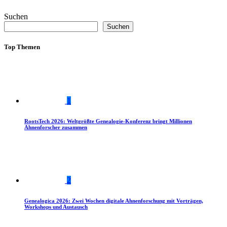
Suchen
Suchen
Top Themen
1
RootsTech 2026: Weltgrößte Genealogie-Konferenz bringt Millionen
Ahnenforscher zusammen
2
Genealogica 2026: Zwei Wochen digitale Ahnenforschung mit Vorträgen,
Workshops und Austausch