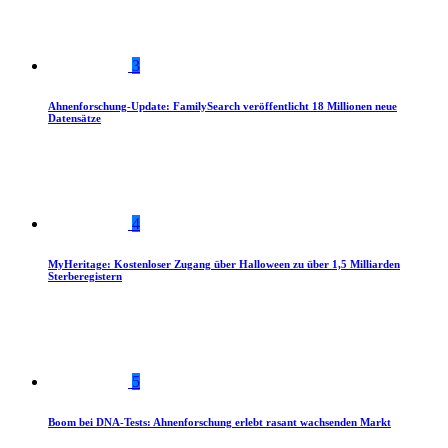
3
Ahnenforschung-Update: FamilySearch veröffentlicht 18 Millionen neue
Datensätze
4
MyHeritage: Kostenloser Zugang über Halloween zu über 1,5 Milliarden
Sterberegistern
5
Boom bei DNA-Tests: Ahnenforschung erlebt rasant wachsenden Markt