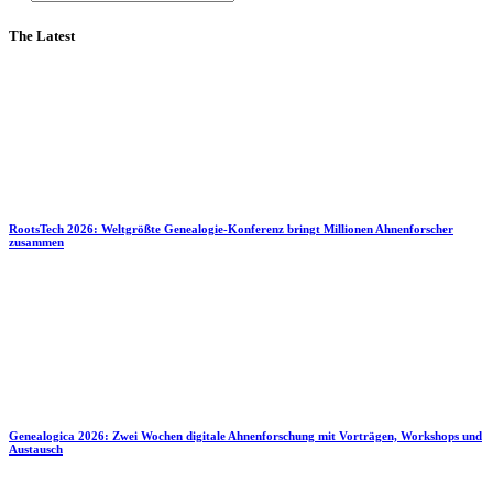
The Latest
RootsTech 2026: Weltgrößte Genealogie-Konferenz bringt Millionen Ahnenforscher
zusammen
Genealogica 2026: Zwei Wochen digitale Ahnenforschung mit Vorträgen, Workshops und
Austausch