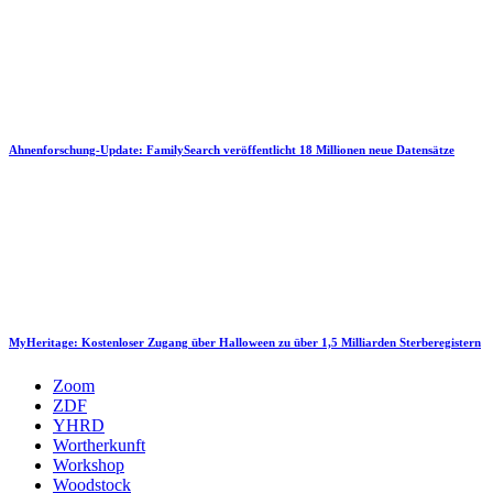
Ahnenforschung-Update: FamilySearch veröffentlicht 18 Millionen neue Datensätze
MyHeritage: Kostenloser Zugang über Halloween zu über 1,5 Milliarden Sterberegistern
Zoom
ZDF
YHRD
Wortherkunft
Workshop
Woodstock