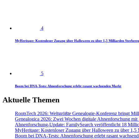
4
MyHeritage: Kostenloser Zugang über Halloween zu über 1,5 Milliarden Sterbereg
5
Boom bei DNA-Tests: Ahnenforschung erlebt rasant wachsenden Markt
Aktuelle Themen
RootsTech 2026: Weltgrößte Genealogie-Konferenz bringt Mi
Genealogica 2026: Zwei Wochen digitale Ahnenforschung mit
Ahnenforschung-Update: FamilySearch veröffentlicht 18 Milli
MyHeritage: Kostenloser Zugang über Halloween zu über 1,5 Mi
Boom bei DNA-Tests: Ahnenforschung erlebt rasant wachsend