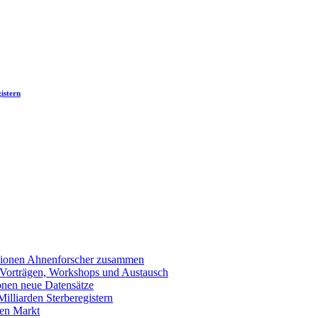
istern
llionen Ahnenforscher zusammen
 Vorträgen, Workshops und Austausch
onen neue Datensätze
lliarden Sterberegistern
en Markt