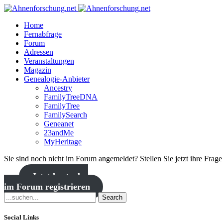
Home
Fernabfrage
Forum
Adressen
Veranstaltungen
Magazin
Genealogie-Anbieter
Ancestry
FamilyTreeDNA
FamilyTree
FamilySearch
Geneanet
23andMe
MyHeritage
Sie sind noch nicht im Forum angemeldet? Stellen Sie jetzt ihre Frag
Jetzt kostenlos
im Forum registrieren
Search
Social Links