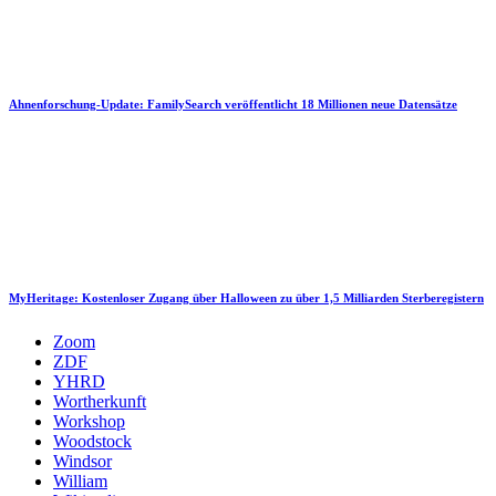
Ahnenforschung-Update: FamilySearch veröffentlicht 18 Millionen neue Datensätze
MyHeritage: Kostenloser Zugang über Halloween zu über 1,5 Milliarden Sterberegistern
Zoom
ZDF
YHRD
Wortherkunft
Workshop
Woodstock
Windsor
William