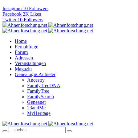
Instagram
10
Followers
Facebook
2K
Likes
Twitter
10
Followers
Home
Fernabfrage
Forum
Adressen
Veranstaltungen
Magazin
Genealogie-Anbieter
Ancestry
FamilyTreeDNA
FamilyTree
FamilySearch
Geneanet
23andMe
MyHeritage