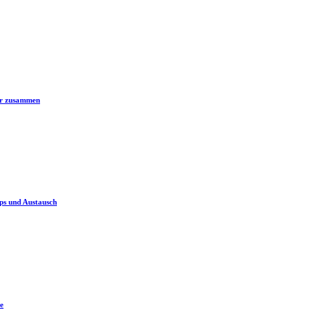
er zusammen
ps und Austausch
e