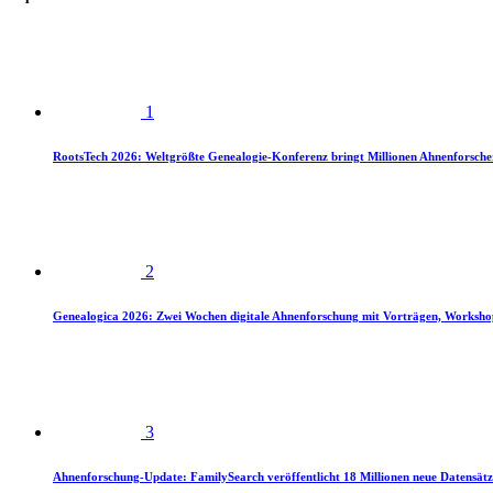
1
RootsTech 2026: Weltgrößte Genealogie-Konferenz bringt Millionen Ahnenforsch
2
Genealogica 2026: Zwei Wochen digitale Ahnenforschung mit Vorträgen, Worksho
3
Ahnenforschung-Update: FamilySearch veröffentlicht 18 Millionen neue Datensätz