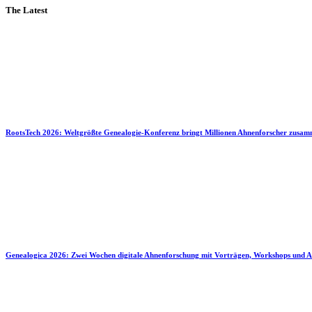
The Latest
RootsTech 2026: Weltgrößte Genealogie-Konferenz bringt Millionen Ahnenforscher zusa
Genealogica 2026: Zwei Wochen digitale Ahnenforschung mit Vorträgen, Workshops und A