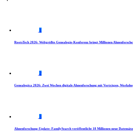
1
RootsTech 2026: Weltgrößte Genealogie-Konferenz bringt Millionen Ahnenforsch
2
Genealogica 2026: Zwei Wochen digitale Ahnenforschung mit Vorträgen, Worksho
3
Ahnenforschung-Update: FamilySearch veröffentlicht 18 Millionen neue Datensätz