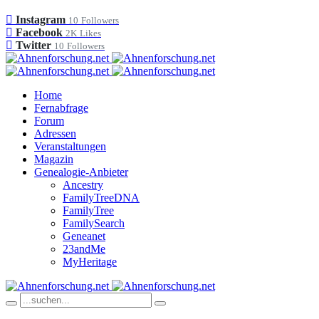
Instagram
10
Followers
Facebook
2K
Likes
Twitter
10
Followers
Home
Fernabfrage
Forum
Adressen
Veranstaltungen
Magazin
Genealogie-Anbieter
Ancestry
FamilyTreeDNA
FamilyTree
FamilySearch
Geneanet
23andMe
MyHeritage