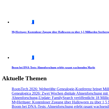
4
MyHeritage: Kostenloser Zugang über Halloween zu über 1,5 Milliarden Sterbereg
5
Boom bei DNA-Tests: Ahnenforschung erlebt rasant wachsenden Markt
Aktuelle Themen
RootsTech 2026: Weltgrößte Genealogie-Konferenz bringt Mi
Genealogica 2026: Zwei Wochen digitale Ahnenforschung mit
Ahnenforschung-Update: FamilySearch veröffentlicht 18 Milli
MyHeritage: Kostenloser Zugang über Halloween zu über 1,5 Mi
Boom bei DNA-Tests: Ahnenforschung erlebt rasant wachsend