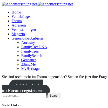
Home
Fernabfrage
Forum
Adressen
Veranstaltungen
Magazin
Genealogie-Anbieter
Ancestry
FamilyTreeDNA
FamilyTree
FamilySearch
Geneanet
23andMe
MyHeritage
Sie sind noch nicht im Forum angemeldet? Stellen Sie jetzt ihre Frag
Jetzt kostenlos
im Forum registrieren
Search
Social Links