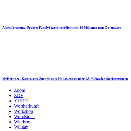
Ahnenforschung-Update: FamilySearch veröffentlicht 18 Millionen neue Datensätze
MyHeritage: Kostenloser Zugang über Halloween zu über 1,5 Milliarden Sterberegistern
Zoom
ZDF
YHRD
Wortherkunft
Workshop
Woodstock
Windsor
William