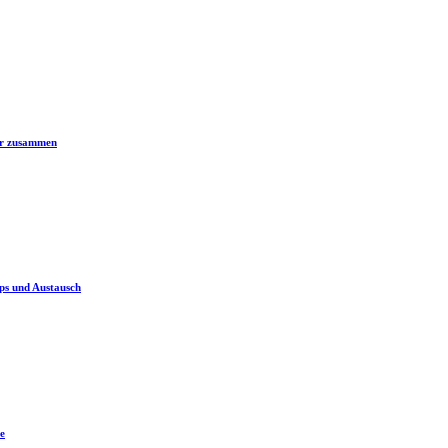
er zusammen
ps und Austausch
e