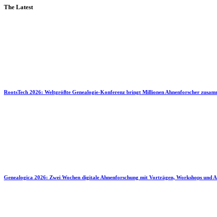
The Latest
RootsTech 2026: Weltgrößte Genealogie-Konferenz bringt Millionen Ahnenforscher zusa
Genealogica 2026: Zwei Wochen digitale Ahnenforschung mit Vorträgen, Workshops und A