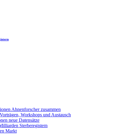
istern
llionen Ahnenforscher zusammen
 Vorträgen, Workshops und Austausch
onen neue Datensätze
lliarden Sterberegistern
en Markt