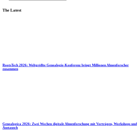
The Latest
RootsTech 2026: Weltgrößte Genealogie-Konferenz bringt Millionen Ahnenforscher
zusammen
Genealogica 2026: Zwei Wochen digitale Ahnenforschung mit Vorträgen, Workshops und
Austausch