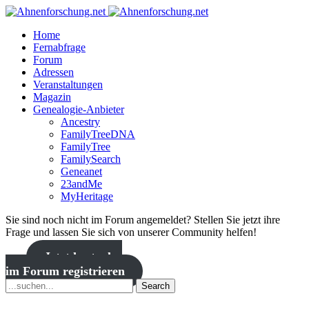
Home
Fernabfrage
Forum
Adressen
Veranstaltungen
Magazin
Genealogie-Anbieter
Ancestry
FamilyTreeDNA
FamilyTree
FamilySearch
Geneanet
23andMe
MyHeritage
Sie sind noch nicht im Forum angemeldet? Stellen Sie jetzt ihre
Frage und lassen Sie sich von unserer Community helfen!
Jetzt kostenlos
im Forum registrieren
Search