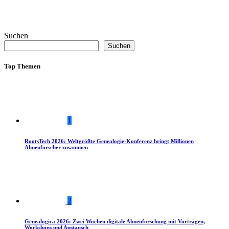
Suchen
Suchen
Top Themen
1
RootsTech 2026: Weltgrößte Genealogie-Konferenz bringt Millionen
Ahnenforscher zusammen
2
Genealogica 2026: Zwei Wochen digitale Ahnenforschung mit Vorträgen,
Workshops und Austausch