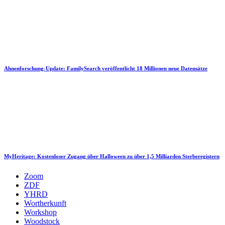
Ahnenforschung-Update: FamilySearch veröffentlicht 18 Millionen neue Datensätze
MyHeritage: Kostenloser Zugang über Halloween zu über 1,5 Milliarden Sterberegistern
Zoom
ZDF
YHRD
Wortherkunft
Workshop
Woodstock