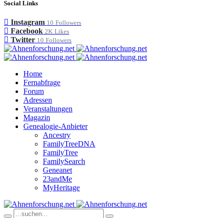
Social Links
Instagram
10
Followers
Facebook
2K
Likes
Twitter
10
Followers
Home
Fernabfrage
Forum
Adressen
Veranstaltungen
Magazin
Genealogie-Anbieter
Ancestry
FamilyTreeDNA
FamilyTree
FamilySearch
Geneanet
23andMe
MyHeritage