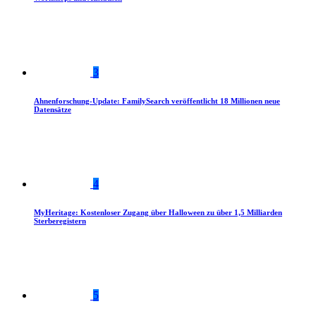
3
Ahnenforschung-Update: FamilySearch veröffentlicht 18 Millionen neue
Datensätze
4
MyHeritage: Kostenloser Zugang über Halloween zu über 1,5 Milliarden
Sterberegistern
5