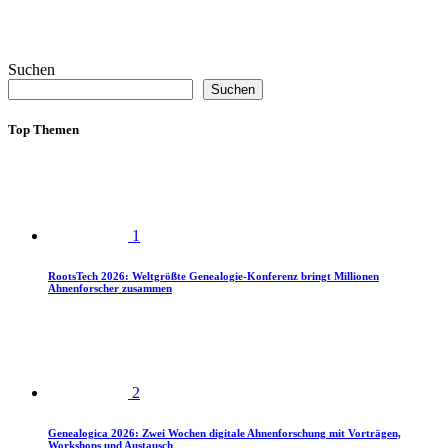
Suchen
Suchen
Top Themen
1
RootsTech 2026: Weltgrößte Genealogie-Konferenz bringt Millionen
Ahnenforscher zusammen
2
Genealogica 2026: Zwei Wochen digitale Ahnenforschung mit Vorträgen,
Workshops und Austausch