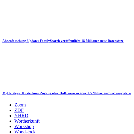
Ahnenforschung-Update: FamilySearch veröffentlicht 18 Millionen neue Datensätze
MyHeritage: Kostenloser Zugang über Halloween zu über 1,5 Milliarden Sterberegistern
Zoom
ZDF
YHRD
Wortherkunft
Workshop
Woodstock