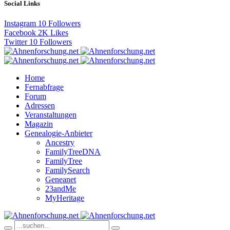
Social Links
Instagram
10
Followers
Facebook
2K
Likes
Twitter
10
Followers
Home
Fernabfrage
Forum
Adressen
Veranstaltungen
Magazin
Genealogie-Anbieter
Ancestry
FamilyTreeDNA
FamilyTree
FamilySearch
Geneanet
23andMe
MyHeritage