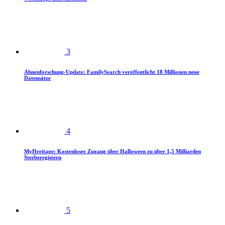
3
Ahnenforschung-Update: FamilySearch veröffentlicht 18 Millionen neue
Datensätze
4
MyHeritage: Kostenloser Zugang über Halloween zu über 1,5 Milliarden
Sterberegistern
5