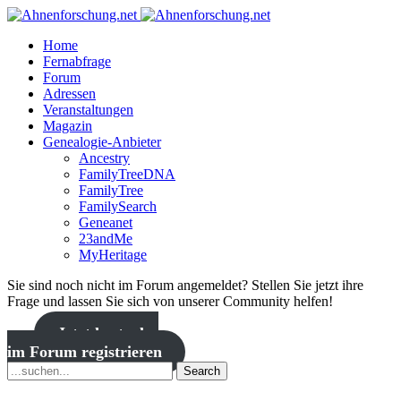
Home
Fernabfrage
Forum
Adressen
Veranstaltungen
Magazin
Genealogie-Anbieter
Ancestry
FamilyTreeDNA
FamilyTree
FamilySearch
Geneanet
23andMe
MyHeritage
Sie sind noch nicht im Forum angemeldet? Stellen Sie jetzt ihre
Frage und lassen Sie sich von unserer Community helfen!
Jetzt kostenlos
im Forum registrieren
Search