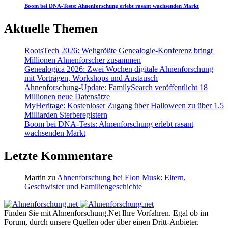
Boom bei DNA-Tests: Ahnenforschung erlebt rasant wachsenden Markt
Aktuelle Themen
RootsTech 2026: Weltgrößte Genealogie-Konferenz bringt
Millionen Ahnenforscher zusammen
Genealogica 2026: Zwei Wochen digitale Ahnenforschung
mit Vorträgen, Workshops und Austausch
Ahnenforschung-Update: FamilySearch veröffentlicht 18
Millionen neue Datensätze
MyHeritage: Kostenloser Zugang über Halloween zu über 1,5
Milliarden Sterberegistern
Boom bei DNA-Tests: Ahnenforschung erlebt rasant
wachsenden Markt
Letzte Kommentare
Martin
zu
Ahnenforschung bei Elon Musk: Eltern,
Geschwister und Familiengeschichte
Finden Sie mit Ahnenforschung.Net Ihre Vorfahren. Egal ob im
Forum, durch unsere Quellen oder über einen Dritt-Anbieter.