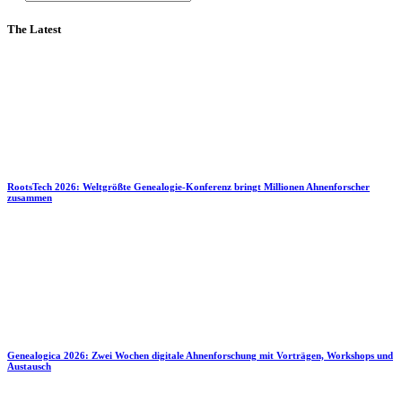
The Latest
RootsTech 2026: Weltgrößte Genealogie-Konferenz bringt Millionen Ahnenforscher
zusammen
Genealogica 2026: Zwei Wochen digitale Ahnenforschung mit Vorträgen, Workshops und
Austausch