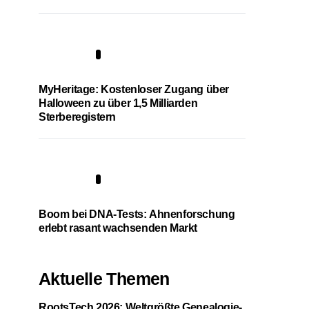
4
MyHeritage: Kostenloser Zugang über
Halloween zu über 1,5 Milliarden
Sterberegistern
5
Boom bei DNA-Tests: Ahnenforschung
erlebt rasant wachsenden Markt
Aktuelle Themen
RootsTech 2026: Weltgrößte Genealogie-