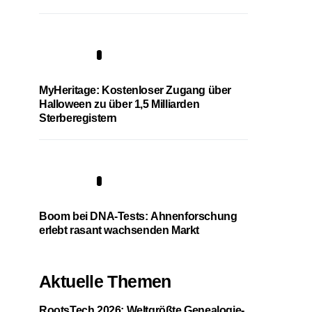
4
MyHeritage: Kostenloser Zugang über
Halloween zu über 1,5 Milliarden
Sterberegistern
5
Boom bei DNA-Tests: Ahnenforschung
erlebt rasant wachsenden Markt
Aktuelle Themen
RootsTech 2026: Weltgrößte Genealogie-