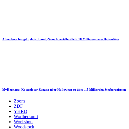
Ahnenforschung-Update: FamilySearch veröffentlicht 18 Millionen neue Datensätze
MyHeritage: Kostenloser Zugang über Halloween zu über 1,5 Milliarden Sterberegistern
Zoom
ZDF
YHRD
Wortherkunft
Workshop
Woodstock