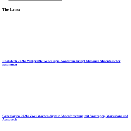
The Latest
RootsTech 2026: Weltgrößte Genealogie-Konferenz bringt Millionen Ahnenforscher
zusammen
Genealogica 2026: Zwei Wochen digitale Ahnenforschung mit Vorträgen, Workshops und
Austausch