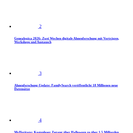
2
Genealogica 2026: Zwei Wochen digitale Ahnenforschung mit Vorträgen,
Workshops und Austausch
3
Ahnenforschung-Update: FamilySearch veröffentlicht 18 Millionen neue
Datensätze
4
MyHeritage: Kostenloser Zugang über Halloween zu über 1,5 Milliarden