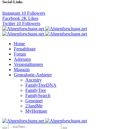
Social Links
Instagram
10
Followers
Facebook
2K
Likes
Twitter
10
Followers
Home
Fernabfrage
Forum
Adressen
Veranstaltungen
Magazin
Genealogie-Anbieter
Ancestry
FamilyTreeDNA
FamilyTree
FamilySearch
Geneanet
23andMe
MyHeritage