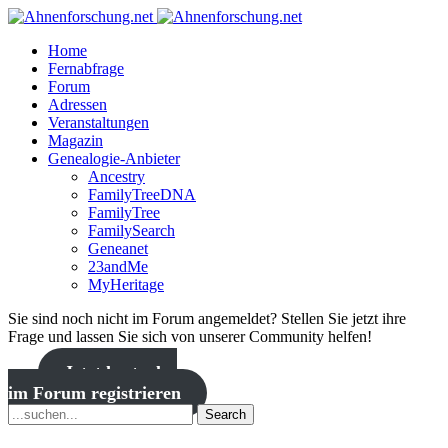
Home
Fernabfrage
Forum
Adressen
Veranstaltungen
Magazin
Genealogie-Anbieter
Ancestry
FamilyTreeDNA
FamilyTree
FamilySearch
Geneanet
23andMe
MyHeritage
Sie sind noch nicht im Forum angemeldet? Stellen Sie jetzt ihre
Frage und lassen Sie sich von unserer Community helfen!
Jetzt kostenlos
im Forum registrieren
Search