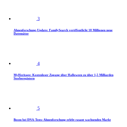
3
Ahnenforschung-Update: FamilySearch veröffentlicht 18 Millionen neue
Datensätze
4
MyHeritage: Kostenloser Zugang über Halloween zu über 1,5 Milliarden
Sterberegistern
5
Boom bei DNA-Tests: Ahnenforschung erlebt rasant wachsenden Markt