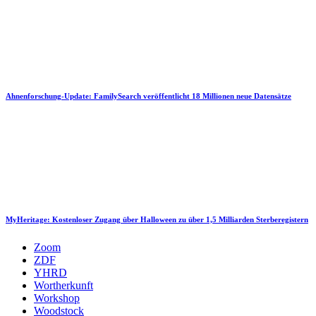
Ahnenforschung-Update: FamilySearch veröffentlicht 18 Millionen neue Datensätze
MyHeritage: Kostenloser Zugang über Halloween zu über 1,5 Milliarden Sterberegistern
Zoom
ZDF
YHRD
Wortherkunft
Workshop
Woodstock