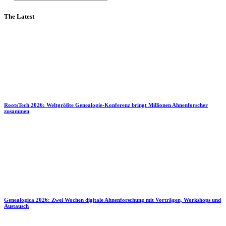
The Latest
RootsTech 2026: Weltgrößte Genealogie-Konferenz bringt Millionen Ahnenforscher
zusammen
Genealogica 2026: Zwei Wochen digitale Ahnenforschung mit Vorträgen, Workshops und
Austausch