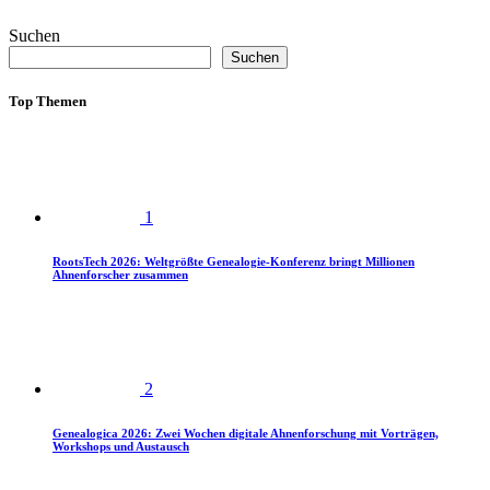
Suchen
Suchen
Top Themen
1
RootsTech 2026: Weltgrößte Genealogie-Konferenz bringt Millionen
Ahnenforscher zusammen
2
Genealogica 2026: Zwei Wochen digitale Ahnenforschung mit Vorträgen,
Workshops und Austausch