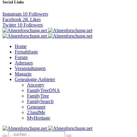
Social Links
Instagram
10
Followers
Facebook
2K
Likes
Twitter
10
Followers
Home
Fernabfrage
Forum
Adressen
Veranstaltungen
Magazin
Genealogie-Anbieter
Ancestry
FamilyTreeDNA
FamilyTree
FamilySearch
Geneanet
23andMe
MyHeritage