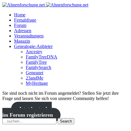
Home
Fernabfrage
Forum
Adressen
Veranstaltungen
Magazin
Genealogie-Anbieter
Ancestry
FamilyTreeDNA
FamilyTree
FamilySearch
Geneanet
23andMe
MyHeritage
Sie sind noch nicht im Forum angemeldet? Stellen Sie jetzt ihre
Frage und lassen Sie sich von unserer Community helfen!
Jetzt kostenlos
im Forum registrieren
Search