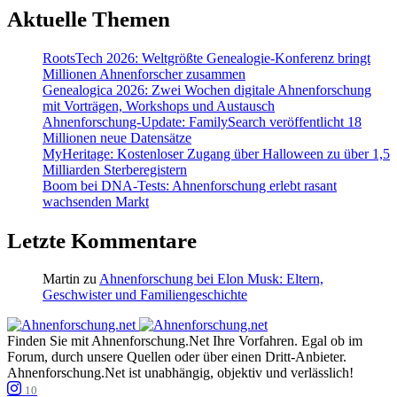
Aktuelle Themen
RootsTech 2026: Weltgrößte Genealogie-Konferenz bringt
Millionen Ahnenforscher zusammen
Genealogica 2026: Zwei Wochen digitale Ahnenforschung
mit Vorträgen, Workshops und Austausch
Ahnenforschung-Update: FamilySearch veröffentlicht 18
Millionen neue Datensätze
MyHeritage: Kostenloser Zugang über Halloween zu über 1,5
Milliarden Sterberegistern
Boom bei DNA-Tests: Ahnenforschung erlebt rasant
wachsenden Markt
Letzte Kommentare
Martin
zu
Ahnenforschung bei Elon Musk: Eltern,
Geschwister und Familiengeschichte
Finden Sie mit Ahnenforschung.Net Ihre Vorfahren. Egal ob im
Forum, durch unsere Quellen oder über einen Dritt-Anbieter.
Ahnenforschung.Net ist unabhängig, objektiv und verlässlich!
10