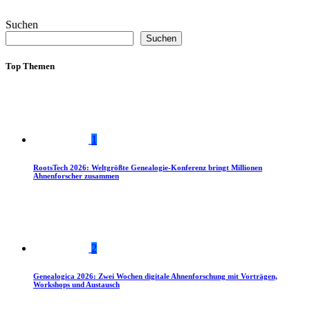
Suchen
Suchen
Top Themen
1
RootsTech 2026: Weltgrößte Genealogie-Konferenz bringt Millionen
Ahnenforscher zusammen
2
Genealogica 2026: Zwei Wochen digitale Ahnenforschung mit Vorträgen,
Workshops und Austausch