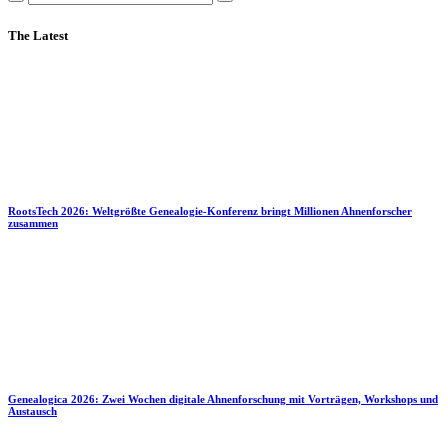
The Latest
RootsTech 2026: Weltgrößte Genealogie-Konferenz bringt Millionen Ahnenforscher
zusammen
Genealogica 2026: Zwei Wochen digitale Ahnenforschung mit Vorträgen, Workshops und
Austausch