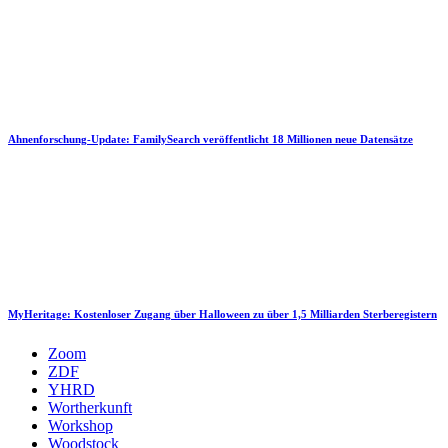
Ahnenforschung-Update: FamilySearch veröffentlicht 18 Millionen neue Datensätze
MyHeritage: Kostenloser Zugang über Halloween zu über 1,5 Milliarden Sterberegistern
Zoom
ZDF
YHRD
Wortherkunft
Workshop
Woodstock