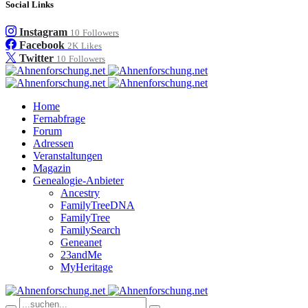
Social Links
Instagram
10
Followers
Facebook
2K
Likes
Twitter
10
Followers
Home
Fernabfrage
Forum
Adressen
Veranstaltungen
Magazin
Genealogie-Anbieter
Ancestry
FamilyTreeDNA
FamilyTree
FamilySearch
Geneanet
23andMe
MyHeritage