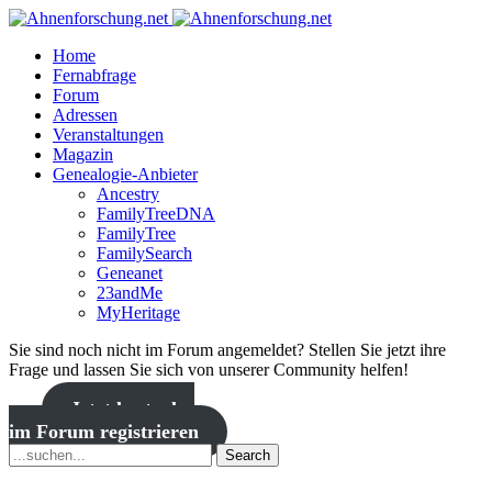
Home
Fernabfrage
Forum
Adressen
Veranstaltungen
Magazin
Genealogie-Anbieter
Ancestry
FamilyTreeDNA
FamilyTree
FamilySearch
Geneanet
23andMe
MyHeritage
Sie sind noch nicht im Forum angemeldet? Stellen Sie jetzt ihre
Frage und lassen Sie sich von unserer Community helfen!
Jetzt kostenlos
im Forum registrieren
Search