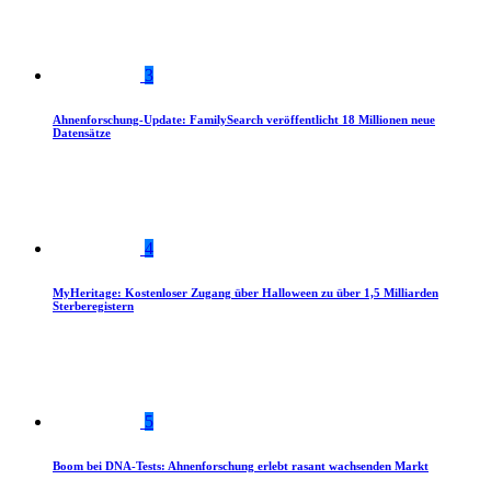
3
Ahnenforschung-Update: FamilySearch veröffentlicht 18 Millionen neue
Datensätze
4
MyHeritage: Kostenloser Zugang über Halloween zu über 1,5 Milliarden
Sterberegistern
5
Boom bei DNA-Tests: Ahnenforschung erlebt rasant wachsenden Markt