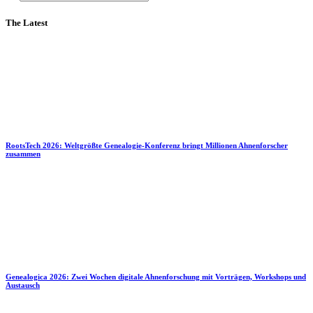
The Latest
RootsTech 2026: Weltgrößte Genealogie-Konferenz bringt Millionen Ahnenforscher
zusammen
Genealogica 2026: Zwei Wochen digitale Ahnenforschung mit Vorträgen, Workshops und
Austausch