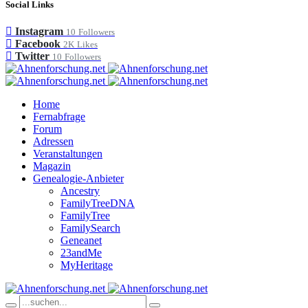
Social Links
Instagram
10
Followers
Facebook
2K
Likes
Twitter
10
Followers
Home
Fernabfrage
Forum
Adressen
Veranstaltungen
Magazin
Genealogie-Anbieter
Ancestry
FamilyTreeDNA
FamilyTree
FamilySearch
Geneanet
23andMe
MyHeritage