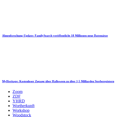
Ahnenforschung-Update: FamilySearch veröffentlicht 18 Millionen neue Datensätze
MyHeritage: Kostenloser Zugang über Halloween zu über 1,5 Milliarden Sterberegistern
Zoom
ZDF
YHRD
Wortherkunft
Workshop
Woodstock