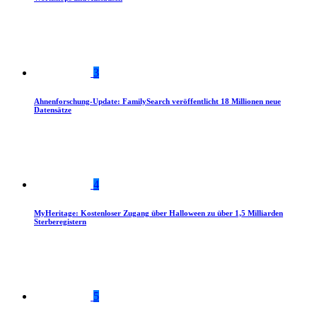
3
Ahnenforschung-Update: FamilySearch veröffentlicht 18 Millionen neue
Datensätze
4
MyHeritage: Kostenloser Zugang über Halloween zu über 1,5 Milliarden
Sterberegistern
5