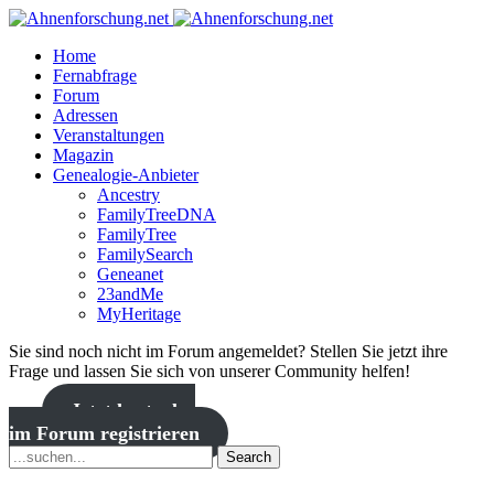
Home
Fernabfrage
Forum
Adressen
Veranstaltungen
Magazin
Genealogie-Anbieter
Ancestry
FamilyTreeDNA
FamilyTree
FamilySearch
Geneanet
23andMe
MyHeritage
Sie sind noch nicht im Forum angemeldet? Stellen Sie jetzt ihre
Frage und lassen Sie sich von unserer Community helfen!
Jetzt kostenlos
im Forum registrieren
Search