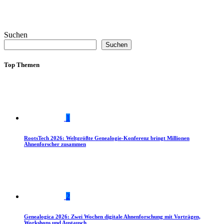
Suchen
Suchen
Top Themen
1
RootsTech 2026: Weltgrößte Genealogie-Konferenz bringt Millionen
Ahnenforscher zusammen
2
Genealogica 2026: Zwei Wochen digitale Ahnenforschung mit Vorträgen,
Workshops und Austausch