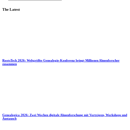
The Latest
RootsTech 2026: Weltgrößte Genealogie-Konferenz bringt Millionen Ahnenforscher
zusammen
Genealogica 2026: Zwei Wochen digitale Ahnenforschung mit Vorträgen, Workshops und
Austausch