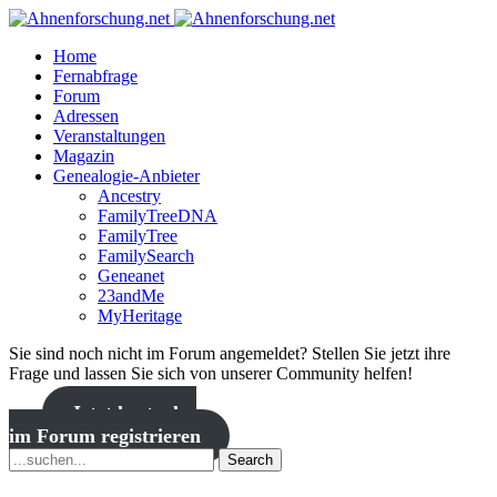
Home
Fernabfrage
Forum
Adressen
Veranstaltungen
Magazin
Genealogie-Anbieter
Ancestry
FamilyTreeDNA
FamilyTree
FamilySearch
Geneanet
23andMe
MyHeritage
Sie sind noch nicht im Forum angemeldet? Stellen Sie jetzt ihre
Frage und lassen Sie sich von unserer Community helfen!
Jetzt kostenlos
im Forum registrieren
Search