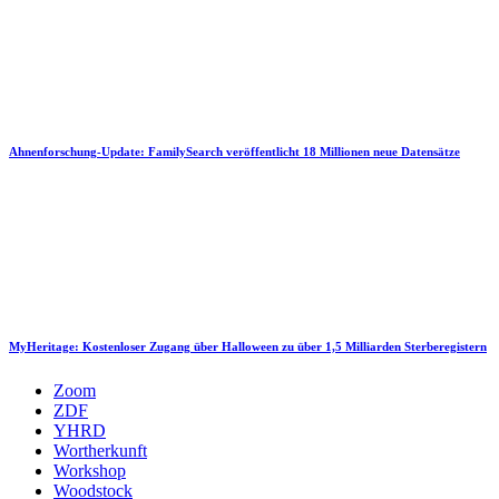
Ahnenforschung-Update: FamilySearch veröffentlicht 18 Millionen neue Datensätze
MyHeritage: Kostenloser Zugang über Halloween zu über 1,5 Milliarden Sterberegistern
Zoom
ZDF
YHRD
Wortherkunft
Workshop
Woodstock