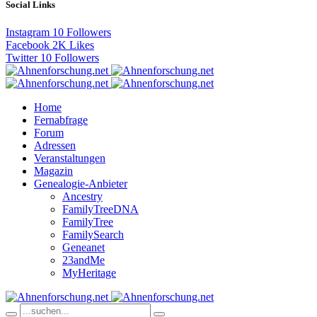
Social Links
Instagram
10
Followers
Facebook
2K
Likes
Twitter
10
Followers
Home
Fernabfrage
Forum
Adressen
Veranstaltungen
Magazin
Genealogie-Anbieter
Ancestry
FamilyTreeDNA
FamilyTree
FamilySearch
Geneanet
23andMe
MyHeritage