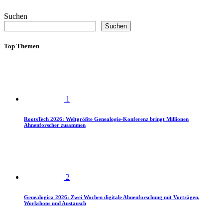
Suchen
Suchen
Top Themen
1
RootsTech 2026: Weltgrößte Genealogie-Konferenz bringt Millionen
Ahnenforscher zusammen
2
Genealogica 2026: Zwei Wochen digitale Ahnenforschung mit Vorträgen,
Workshops und Austausch