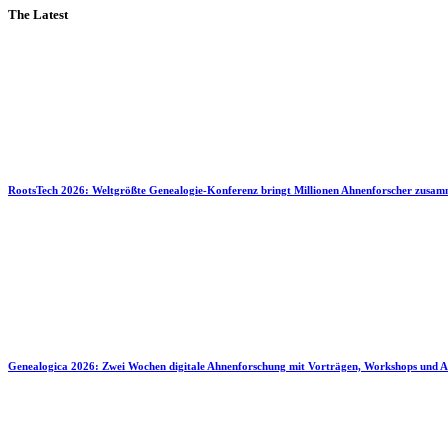
The Latest
RootsTech 2026: Weltgrößte Genealogie-Konferenz bringt Millionen Ahnenforscher zusa
Genealogica 2026: Zwei Wochen digitale Ahnenforschung mit Vorträgen, Workshops und A