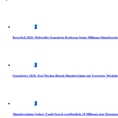
1
RootsTech 2026: Weltgrößte Genealogie-Konferenz bringt Millionen Ahnenforsch
2
Genealogica 2026: Zwei Wochen digitale Ahnenforschung mit Vorträgen, Worksho
3
Ahnenforschung-Update: FamilySearch veröffentlicht 18 Millionen neue Datensätz