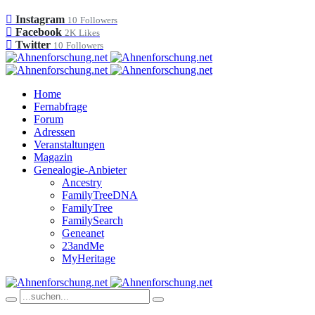
Instagram
10
Followers
Facebook
2K
Likes
Twitter
10
Followers
Home
Fernabfrage
Forum
Adressen
Veranstaltungen
Magazin
Genealogie-Anbieter
Ancestry
FamilyTreeDNA
FamilyTree
FamilySearch
Geneanet
23andMe
MyHeritage