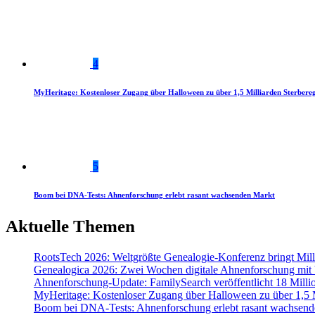
4
MyHeritage: Kostenloser Zugang über Halloween zu über 1,5 Milliarden Sterbereg
5
Boom bei DNA-Tests: Ahnenforschung erlebt rasant wachsenden Markt
Aktuelle Themen
RootsTech 2026: Weltgrößte Genealogie-Konferenz bringt Mi
Genealogica 2026: Zwei Wochen digitale Ahnenforschung mit
Ahnenforschung-Update: FamilySearch veröffentlicht 18 Milli
MyHeritage: Kostenloser Zugang über Halloween zu über 1,5 Mi
Boom bei DNA-Tests: Ahnenforschung erlebt rasant wachsend