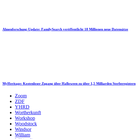
Ahnenforschung-Update: FamilySearch veröffentlicht 18 Millionen neue Datensätze
MyHeritage: Kostenloser Zugang über Halloween zu über 1,5 Milliarden Sterberegistern
Zoom
ZDF
YHRD
Wortherkunft
Workshop
Woodstock
Windsor
William