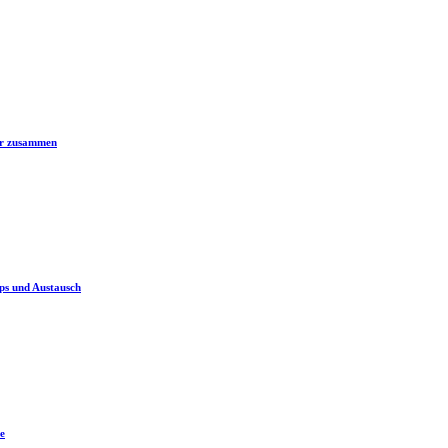
er zusammen
ps und Austausch
e