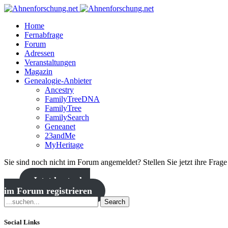
Home
Fernabfrage
Forum
Adressen
Veranstaltungen
Magazin
Genealogie-Anbieter
Ancestry
FamilyTreeDNA
FamilyTree
FamilySearch
Geneanet
23andMe
MyHeritage
Sie sind noch nicht im Forum angemeldet? Stellen Sie jetzt ihre Frag
Jetzt kostenlos
im Forum registrieren
Search
Social Links