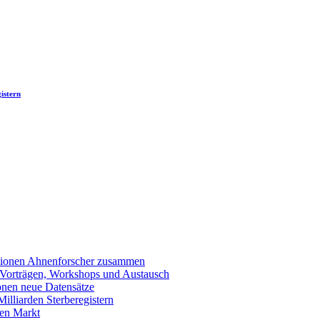
istern
llionen Ahnenforscher zusammen
 Vorträgen, Workshops und Austausch
onen neue Datensätze
lliarden Sterberegistern
en Markt