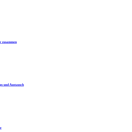
er zusammen
ps und Austausch
e