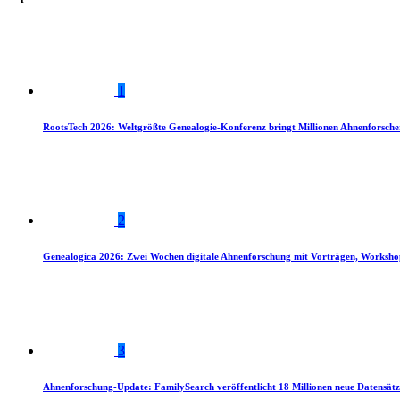
1
RootsTech 2026: Weltgrößte Genealogie-Konferenz bringt Millionen Ahnenforsch
2
Genealogica 2026: Zwei Wochen digitale Ahnenforschung mit Vorträgen, Worksho
3
Ahnenforschung-Update: FamilySearch veröffentlicht 18 Millionen neue Datensätz