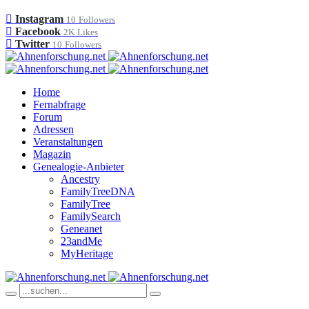
Instagram
10
Followers
Facebook
2K
Likes
Twitter
10
Followers
Home
Fernabfrage
Forum
Adressen
Veranstaltungen
Magazin
Genealogie-Anbieter
Ancestry
FamilyTreeDNA
FamilyTree
FamilySearch
Geneanet
23andMe
MyHeritage