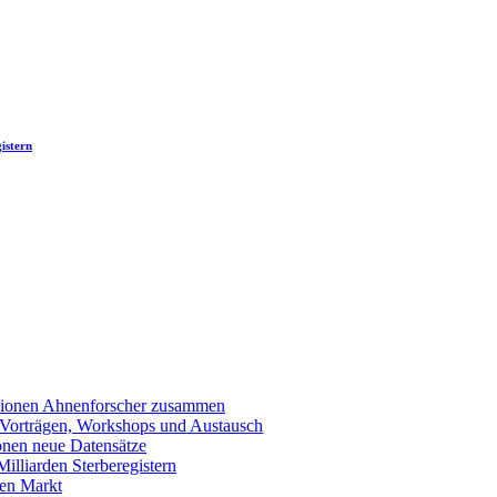
istern
llionen Ahnenforscher zusammen
 Vorträgen, Workshops und Austausch
onen neue Datensätze
lliarden Sterberegistern
en Markt