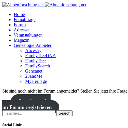
Home
Fernabfrage
Forum
Adressen
Veranstaltungen
Magazin
Genealogie-Anbieter
Ancestry
FamilyTreeDNA
FamilyTree
FamilySearch
Geneanet
23andMe
MyHeritage
Sie sind noch nicht im Forum angemeldet? Stellen Sie jetzt ihre Frag
Jetzt kostenlos
im Forum registrieren
Search
Social Links