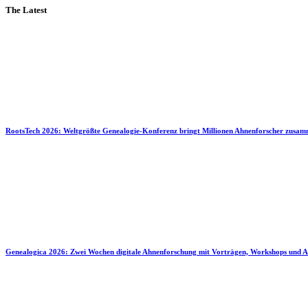
The Latest
RootsTech 2026: Weltgrößte Genealogie-Konferenz bringt Millionen Ahnenforscher zusa
Genealogica 2026: Zwei Wochen digitale Ahnenforschung mit Vorträgen, Workshops und A