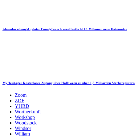
Ahnenforschung-Update: FamilySearch veröffentlicht 18 Millionen neue Datensätze
MyHeritage: Kostenloser Zugang über Halloween zu über 1,5 Milliarden Sterberegistern
Zoom
ZDF
YHRD
Wortherkunft
Workshop
Woodstock
Windsor
William