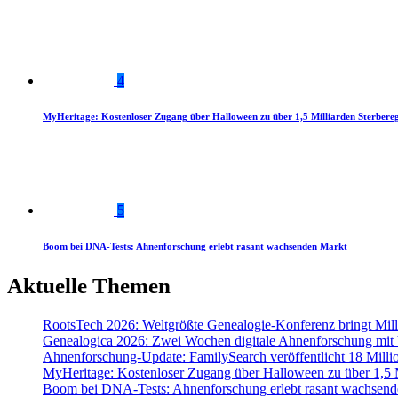
4
MyHeritage: Kostenloser Zugang über Halloween zu über 1,5 Milliarden Sterbereg
5
Boom bei DNA-Tests: Ahnenforschung erlebt rasant wachsenden Markt
Aktuelle Themen
RootsTech 2026: Weltgrößte Genealogie-Konferenz bringt Mi
Genealogica 2026: Zwei Wochen digitale Ahnenforschung mit
Ahnenforschung-Update: FamilySearch veröffentlicht 18 Milli
MyHeritage: Kostenloser Zugang über Halloween zu über 1,5 Mi
Boom bei DNA-Tests: Ahnenforschung erlebt rasant wachsend