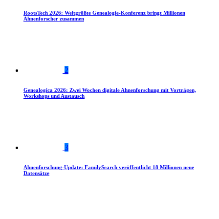
RootsTech 2026: Weltgrößte Genealogie-Konferenz bringt Millionen
Ahnenforscher zusammen
2
Genealogica 2026: Zwei Wochen digitale Ahnenforschung mit Vorträgen,
Workshops und Austausch
3
Ahnenforschung-Update: FamilySearch veröffentlicht 18 Millionen neue
Datensätze