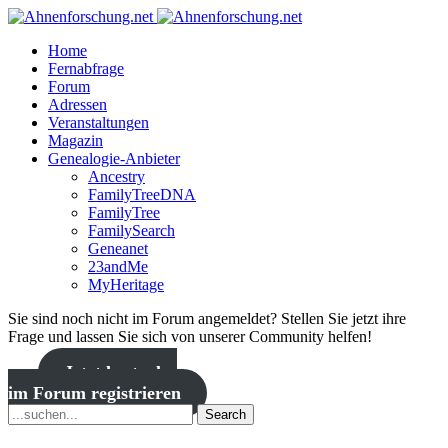
Home
Fernabfrage
Forum
Adressen
Veranstaltungen
Magazin
Genealogie-Anbieter
Ancestry
FamilyTreeDNA
FamilyTree
FamilySearch
Geneanet
23andMe
MyHeritage
Sie sind noch nicht im Forum angemeldet? Stellen Sie jetzt ihre
Frage und lassen Sie sich von unserer Community helfen!
Jetzt kostenlos
im Forum registrieren
Search