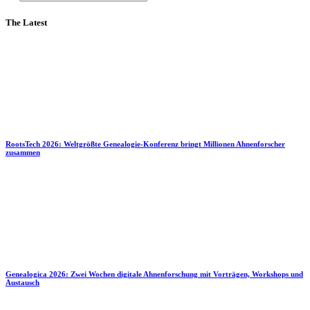
The Latest
RootsTech 2026: Weltgrößte Genealogie-Konferenz bringt Millionen Ahnenforscher
zusammen
Genealogica 2026: Zwei Wochen digitale Ahnenforschung mit Vorträgen, Workshops und
Austausch