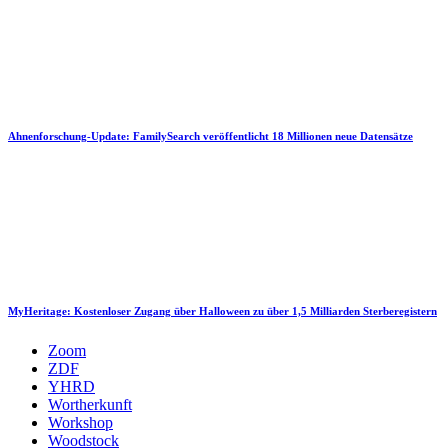
Ahnenforschung-Update: FamilySearch veröffentlicht 18 Millionen neue Datensätze
MyHeritage: Kostenloser Zugang über Halloween zu über 1,5 Milliarden Sterberegistern
Zoom
ZDF
YHRD
Wortherkunft
Workshop
Woodstock