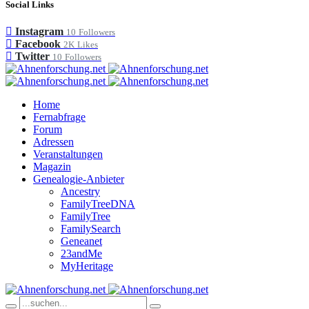
Social Links
Instagram
10
Followers
Facebook
2K
Likes
Twitter
10
Followers
Home
Fernabfrage
Forum
Adressen
Veranstaltungen
Magazin
Genealogie-Anbieter
Ancestry
FamilyTreeDNA
FamilyTree
FamilySearch
Geneanet
23andMe
MyHeritage