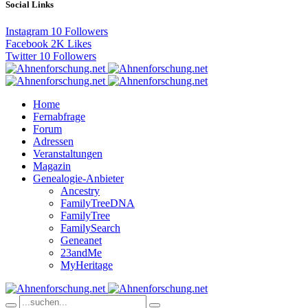
Social Links
Instagram
10
Followers
Facebook
2K
Likes
Twitter
10
Followers
Home
Fernabfrage
Forum
Adressen
Veranstaltungen
Magazin
Genealogie-Anbieter
Ancestry
FamilyTreeDNA
FamilyTree
FamilySearch
Geneanet
23andMe
MyHeritage