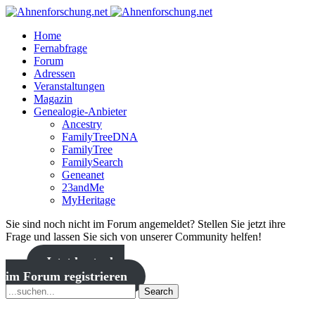
Home
Fernabfrage
Forum
Adressen
Veranstaltungen
Magazin
Genealogie-Anbieter
Ancestry
FamilyTreeDNA
FamilyTree
FamilySearch
Geneanet
23andMe
MyHeritage
Sie sind noch nicht im Forum angemeldet? Stellen Sie jetzt ihre
Frage und lassen Sie sich von unserer Community helfen!
Jetzt kostenlos
im Forum registrieren
Search