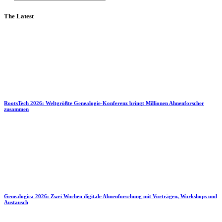
The Latest
RootsTech 2026: Weltgrößte Genealogie-Konferenz bringt Millionen Ahnenforscher
zusammen
Genealogica 2026: Zwei Wochen digitale Ahnenforschung mit Vorträgen, Workshops und
Austausch