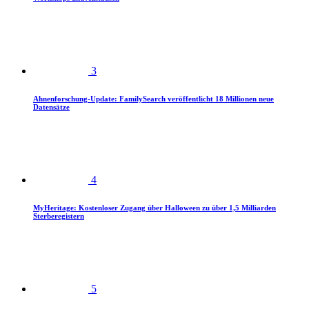
3
Ahnenforschung-Update: FamilySearch veröffentlicht 18 Millionen neue
Datensätze
4
MyHeritage: Kostenloser Zugang über Halloween zu über 1,5 Milliarden
Sterberegistern
5