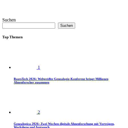
Suchen
Suchen
Top Themen
1
RootsTech 2026: Weltgrößte Genealogie-Konferenz bringt Millionen
Ahnenforscher zusammen
2
Genealogica 2026: Zwei Wochen digitale Ahnenforschung mit Vorträgen,
Workshops und Austausch