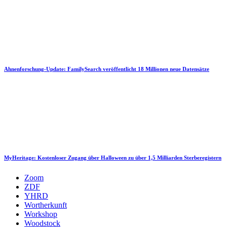
Ahnenforschung-Update: FamilySearch veröffentlicht 18 Millionen neue Datensätze
MyHeritage: Kostenloser Zugang über Halloween zu über 1,5 Milliarden Sterberegistern
Zoom
ZDF
YHRD
Wortherkunft
Workshop
Woodstock