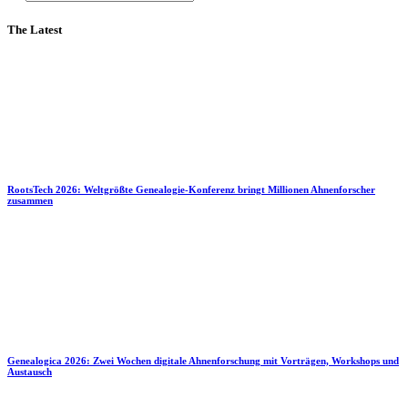
The Latest
RootsTech 2026: Weltgrößte Genealogie-Konferenz bringt Millionen Ahnenforscher
zusammen
Genealogica 2026: Zwei Wochen digitale Ahnenforschung mit Vorträgen, Workshops und
Austausch