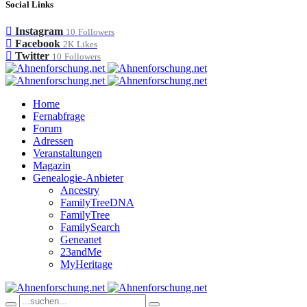
Social Links
Instagram
10
Followers
Facebook
2K
Likes
Twitter
10
Followers
Home
Fernabfrage
Forum
Adressen
Veranstaltungen
Magazin
Genealogie-Anbieter
Ancestry
FamilyTreeDNA
FamilyTree
FamilySearch
Geneanet
23andMe
MyHeritage