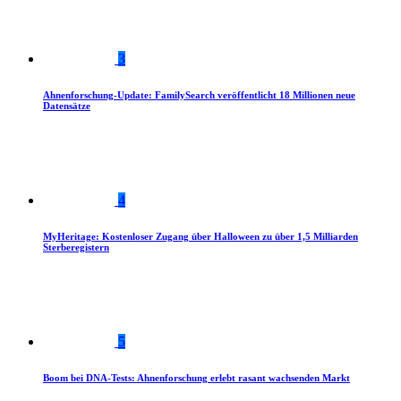
3
Ahnenforschung-Update: FamilySearch veröffentlicht 18 Millionen neue
Datensätze
4
MyHeritage: Kostenloser Zugang über Halloween zu über 1,5 Milliarden
Sterberegistern
5
Boom bei DNA-Tests: Ahnenforschung erlebt rasant wachsenden Markt