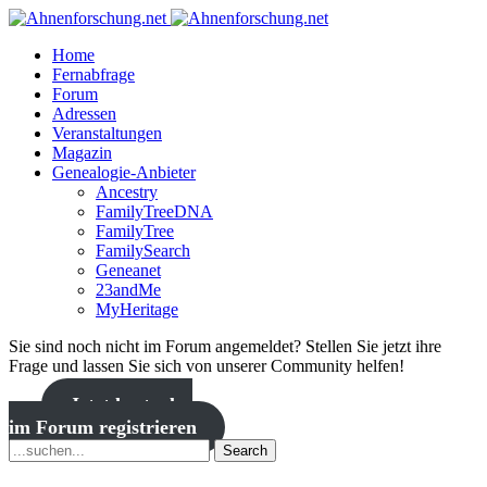
Home
Fernabfrage
Forum
Adressen
Veranstaltungen
Magazin
Genealogie-Anbieter
Ancestry
FamilyTreeDNA
FamilyTree
FamilySearch
Geneanet
23andMe
MyHeritage
Sie sind noch nicht im Forum angemeldet? Stellen Sie jetzt ihre
Frage und lassen Sie sich von unserer Community helfen!
Jetzt kostenlos
im Forum registrieren
Search