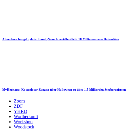
Ahnenforschung-Update: FamilySearch veröffentlicht 18 Millionen neue Datensätze
MyHeritage: Kostenloser Zugang über Halloween zu über 1,5 Milliarden Sterberegistern
Zoom
ZDF
YHRD
Wortherkunft
Workshop
Woodstock