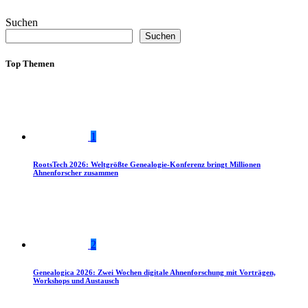
Suchen
Suchen
Top Themen
1
RootsTech 2026: Weltgrößte Genealogie-Konferenz bringt Millionen
Ahnenforscher zusammen
2
Genealogica 2026: Zwei Wochen digitale Ahnenforschung mit Vorträgen,
Workshops und Austausch