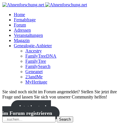
Home
Fernabfrage
Forum
Adressen
Veranstaltungen
Magazin
Genealogie-Anbieter
Ancestry
FamilyTreeDNA
FamilyTree
FamilySearch
Geneanet
23andMe
MyHeritage
Sie sind noch nicht im Forum angemeldet? Stellen Sie jetzt ihre
Frage und lassen Sie sich von unserer Community helfen!
Jetzt kostenlos
im Forum registrieren
Search