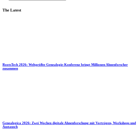
The Latest
RootsTech 2026: Weltgrößte Genealogie-Konferenz bringt Millionen Ahnenforscher
zusammen
Genealogica 2026: Zwei Wochen digitale Ahnenforschung mit Vorträgen, Workshops und
Austausch