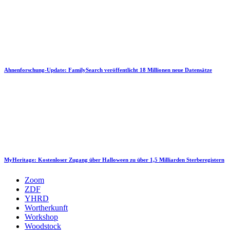
Ahnenforschung-Update: FamilySearch veröffentlicht 18 Millionen neue Datensätze
MyHeritage: Kostenloser Zugang über Halloween zu über 1,5 Milliarden Sterberegistern
Zoom
ZDF
YHRD
Wortherkunft
Workshop
Woodstock