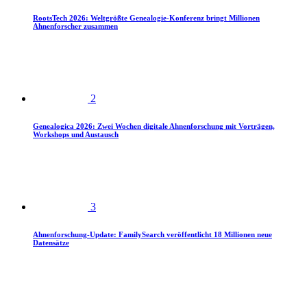
RootsTech 2026: Weltgrößte Genealogie-Konferenz bringt Millionen
Ahnenforscher zusammen
2
Genealogica 2026: Zwei Wochen digitale Ahnenforschung mit Vorträgen,
Workshops und Austausch
3
Ahnenforschung-Update: FamilySearch veröffentlicht 18 Millionen neue
Datensätze