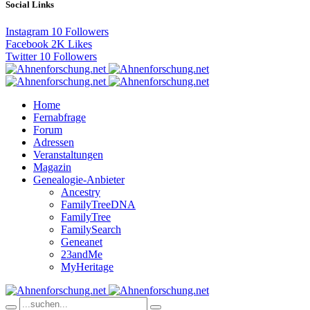
Social Links
Instagram
10
Followers
Facebook
2K
Likes
Twitter
10
Followers
Home
Fernabfrage
Forum
Adressen
Veranstaltungen
Magazin
Genealogie-Anbieter
Ancestry
FamilyTreeDNA
FamilyTree
FamilySearch
Geneanet
23andMe
MyHeritage