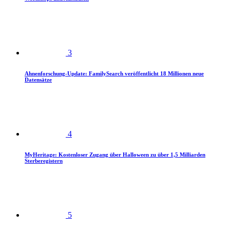
3
Ahnenforschung-Update: FamilySearch veröffentlicht 18 Millionen neue
Datensätze
4
MyHeritage: Kostenloser Zugang über Halloween zu über 1,5 Milliarden
Sterberegistern
5