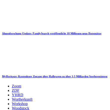
Ahnenforschung-Update: FamilySearch veröffentlicht 18 Millionen neue Datensätze
MyHeritage: Kostenloser Zugang über Halloween zu über 1,5 Milliarden Sterberegistern
Zoom
ZDF
YHRD
Wortherkunft
Workshop
Woodstock