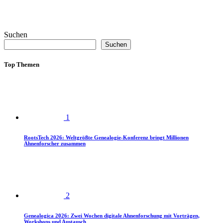
Suchen
Suchen
Top Themen
1
RootsTech 2026: Weltgrößte Genealogie-Konferenz bringt Millionen
Ahnenforscher zusammen
2
Genealogica 2026: Zwei Wochen digitale Ahnenforschung mit Vorträgen,
Workshops und Austausch