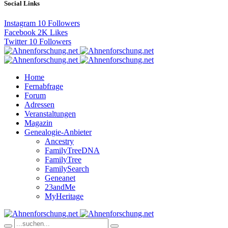
Social Links
Instagram
10
Followers
Facebook
2K
Likes
Twitter
10
Followers
Home
Fernabfrage
Forum
Adressen
Veranstaltungen
Magazin
Genealogie-Anbieter
Ancestry
FamilyTreeDNA
FamilyTree
FamilySearch
Geneanet
23andMe
MyHeritage