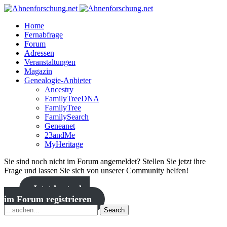
Home
Fernabfrage
Forum
Adressen
Veranstaltungen
Magazin
Genealogie-Anbieter
Ancestry
FamilyTreeDNA
FamilyTree
FamilySearch
Geneanet
23andMe
MyHeritage
Sie sind noch nicht im Forum angemeldet? Stellen Sie jetzt ihre
Frage und lassen Sie sich von unserer Community helfen!
Jetzt kostenlos
im Forum registrieren
Search