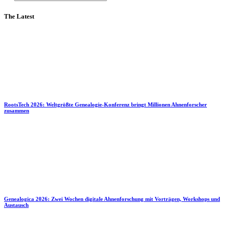
The Latest
RootsTech 2026: Weltgrößte Genealogie-Konferenz bringt Millionen Ahnenforscher
zusammen
Genealogica 2026: Zwei Wochen digitale Ahnenforschung mit Vorträgen, Workshops und
Austausch