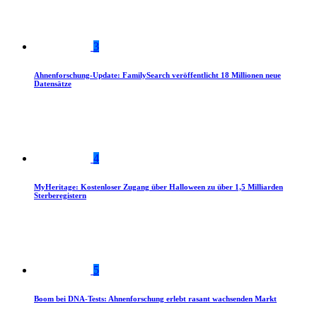
3
Ahnenforschung-Update: FamilySearch veröffentlicht 18 Millionen neue
Datensätze
4
MyHeritage: Kostenloser Zugang über Halloween zu über 1,5 Milliarden
Sterberegistern
5
Boom bei DNA-Tests: Ahnenforschung erlebt rasant wachsenden Markt