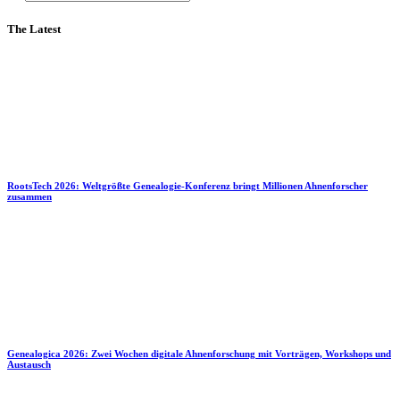
The Latest
RootsTech 2026: Weltgrößte Genealogie-Konferenz bringt Millionen Ahnenforscher
zusammen
Genealogica 2026: Zwei Wochen digitale Ahnenforschung mit Vorträgen, Workshops und
Austausch