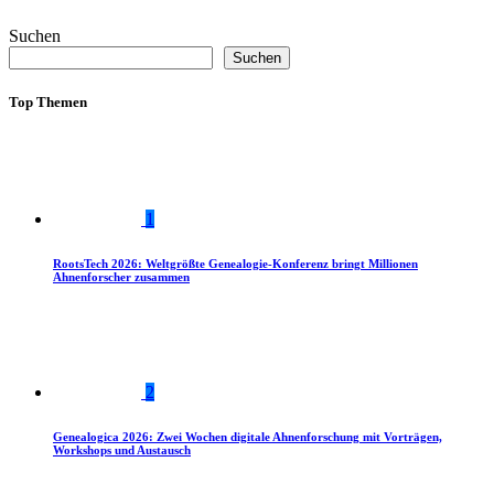
Suchen
Suchen
Top Themen
1
RootsTech 2026: Weltgrößte Genealogie-Konferenz bringt Millionen
Ahnenforscher zusammen
2
Genealogica 2026: Zwei Wochen digitale Ahnenforschung mit Vorträgen,
Workshops und Austausch