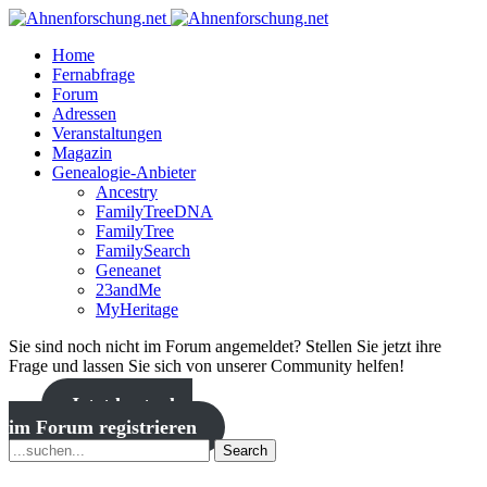
Home
Fernabfrage
Forum
Adressen
Veranstaltungen
Magazin
Genealogie-Anbieter
Ancestry
FamilyTreeDNA
FamilyTree
FamilySearch
Geneanet
23andMe
MyHeritage
Sie sind noch nicht im Forum angemeldet? Stellen Sie jetzt ihre
Frage und lassen Sie sich von unserer Community helfen!
Jetzt kostenlos
im Forum registrieren
Search