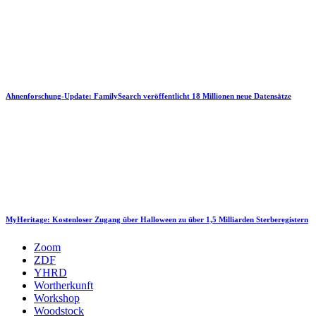
Ahnenforschung-Update: FamilySearch veröffentlicht 18 Millionen neue Datensätze
MyHeritage: Kostenloser Zugang über Halloween zu über 1,5 Milliarden Sterberegistern
Zoom
ZDF
YHRD
Wortherkunft
Workshop
Woodstock