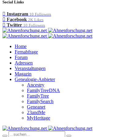
Social Links
Instagram
10
Followers
Facebook
2K
Likes
Twitter
10
Followers
Home
Fernabfrage
Forum
Adressen
Veranstaltungen
Magazin
Genealogie-Anbieter
Ancestry
FamilyTreeDNA
FamilyTree
FamilySearch
Geneanet
23andMe
MyHeritage