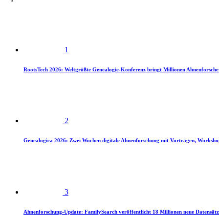
1
RootsTech 2026: Weltgrößte Genealogie-Konferenz bringt Millionen Ahnenforsch
2
Genealogica 2026: Zwei Wochen digitale Ahnenforschung mit Vorträgen, Worksho
3
Ahnenforschung-Update: FamilySearch veröffentlicht 18 Millionen neue Datensätz