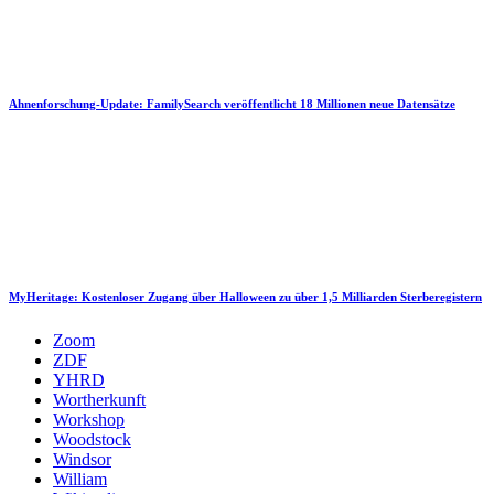
Ahnenforschung-Update: FamilySearch veröffentlicht 18 Millionen neue Datensätze
MyHeritage: Kostenloser Zugang über Halloween zu über 1,5 Milliarden Sterberegistern
Zoom
ZDF
YHRD
Wortherkunft
Workshop
Woodstock
Windsor
William