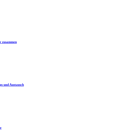
er zusammen
ps und Austausch
e