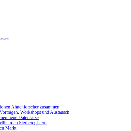
istern
llionen Ahnenforscher zusammen
 Vorträgen, Workshops und Austausch
onen neue Datensätze
lliarden Sterberegistern
en Markt