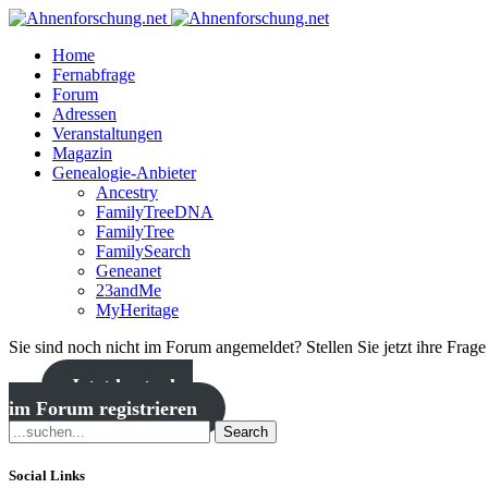
Home
Fernabfrage
Forum
Adressen
Veranstaltungen
Magazin
Genealogie-Anbieter
Ancestry
FamilyTreeDNA
FamilyTree
FamilySearch
Geneanet
23andMe
MyHeritage
Sie sind noch nicht im Forum angemeldet? Stellen Sie jetzt ihre Frag
Jetzt kostenlos
im Forum registrieren
Search
Social Links