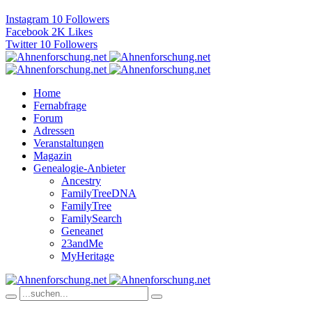
Instagram
10
Followers
Facebook
2K
Likes
Twitter
10
Followers
Home
Fernabfrage
Forum
Adressen
Veranstaltungen
Magazin
Genealogie-Anbieter
Ancestry
FamilyTreeDNA
FamilyTree
FamilySearch
Geneanet
23andMe
MyHeritage