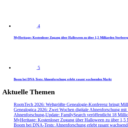
4
MyHeritage: Kostenloser Zugang über Halloween zu über 1,5 Milliarden Sterbereg
5
Boom bei DNA-Tests: Ahnenforschung erlebt rasant wachsenden Markt
Aktuelle Themen
RootsTech 2026: Weltgrößte Genealogie-Konferenz bringt Mi
Genealogica 2026: Zwei Wochen digitale Ahnenforschung mit
Ahnenforschung-Update: FamilySearch veröffentlicht 18 Milli
MyHeritage: Kostenloser Zugang über Halloween zu über 1,5 Mi
Boom bei DNA-Tests: Ahnenforschung erlebt rasant wachsend