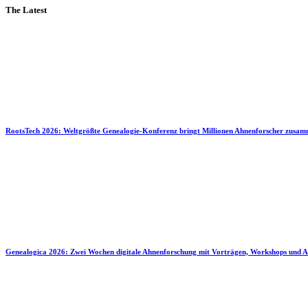
The Latest
RootsTech 2026: Weltgrößte Genealogie-Konferenz bringt Millionen Ahnenforscher zusa
Genealogica 2026: Zwei Wochen digitale Ahnenforschung mit Vorträgen, Workshops und A