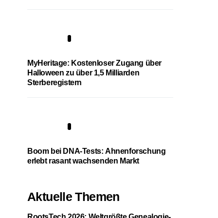
4
MyHeritage: Kostenloser Zugang über
Halloween zu über 1,5 Milliarden
Sterberegistern
5
Boom bei DNA-Tests: Ahnenforschung
erlebt rasant wachsenden Markt
Aktuelle Themen
RootsTech 2026: Weltgrößte Genealogie-