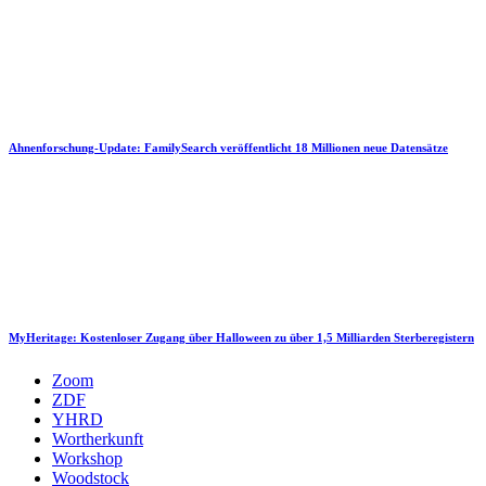
Ahnenforschung-Update: FamilySearch veröffentlicht 18 Millionen neue Datensätze
MyHeritage: Kostenloser Zugang über Halloween zu über 1,5 Milliarden Sterberegistern
Zoom
ZDF
YHRD
Wortherkunft
Workshop
Woodstock