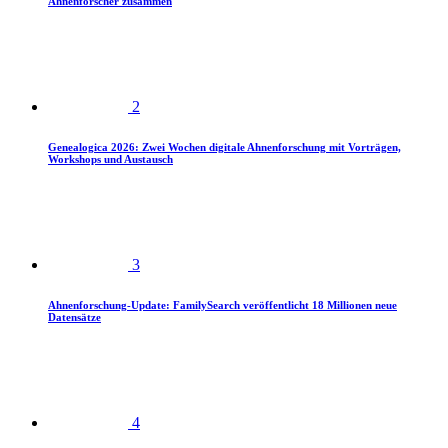
Ahnenforscher zusammen
2
Genealogica 2026: Zwei Wochen digitale Ahnenforschung mit Vorträgen,
Workshops und Austausch
3
Ahnenforschung-Update: FamilySearch veröffentlicht 18 Millionen neue
Datensätze
4