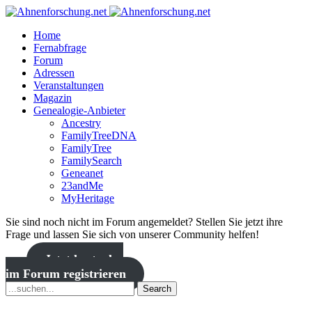
Home
Fernabfrage
Forum
Adressen
Veranstaltungen
Magazin
Genealogie-Anbieter
Ancestry
FamilyTreeDNA
FamilyTree
FamilySearch
Geneanet
23andMe
MyHeritage
Sie sind noch nicht im Forum angemeldet? Stellen Sie jetzt ihre
Frage und lassen Sie sich von unserer Community helfen!
Jetzt kostenlos
im Forum registrieren
Search