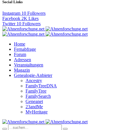
Social Links
Instagram
10
Followers
Facebook
2K
Likes
Twitter
10
Followers
Home
Fernabfrage
Forum
Adressen
Veranstaltungen
Magazin
Genealogie-Anbieter
Ancestry
FamilyTreeDNA
FamilyTree
FamilySearch
Geneanet
23andMe
MyHeritage