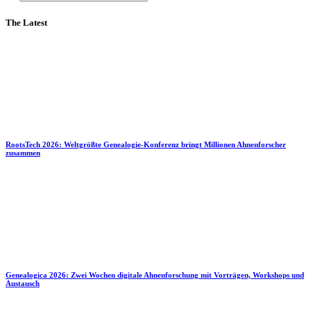
The Latest
RootsTech 2026: Weltgrößte Genealogie-Konferenz bringt Millionen Ahnenforscher
zusammen
Genealogica 2026: Zwei Wochen digitale Ahnenforschung mit Vorträgen, Workshops und
Austausch