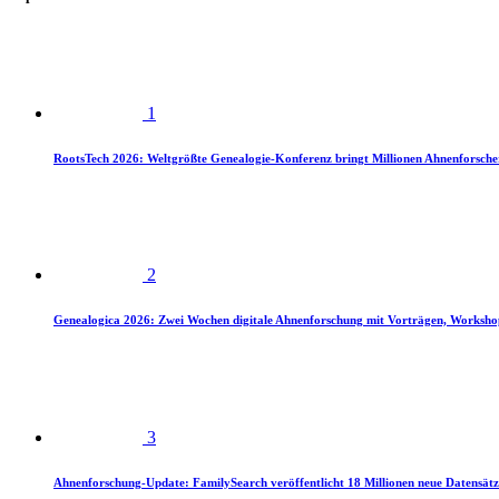
1
RootsTech 2026: Weltgrößte Genealogie-Konferenz bringt Millionen Ahnenforsch
2
Genealogica 2026: Zwei Wochen digitale Ahnenforschung mit Vorträgen, Worksho
3
Ahnenforschung-Update: FamilySearch veröffentlicht 18 Millionen neue Datensätz