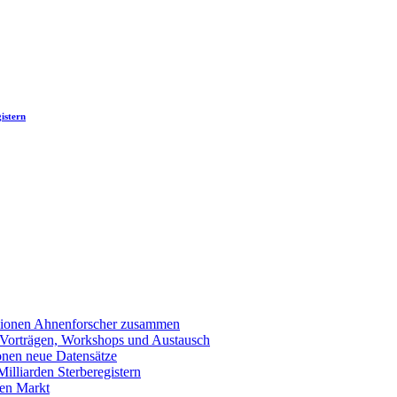
istern
llionen Ahnenforscher zusammen
 Vorträgen, Workshops und Austausch
onen neue Datensätze
lliarden Sterberegistern
en Markt