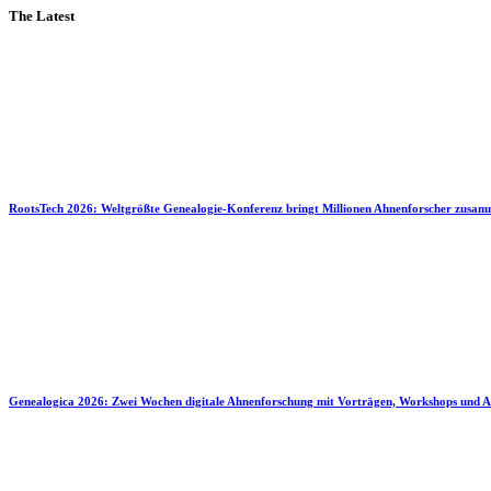
The Latest
RootsTech 2026: Weltgrößte Genealogie-Konferenz bringt Millionen Ahnenforscher zusa
Genealogica 2026: Zwei Wochen digitale Ahnenforschung mit Vorträgen, Workshops und A