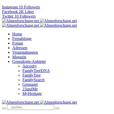
Instagram
10
Followers
Facebook
2K
Likes
Twitter
10
Followers
Home
Fernabfrage
Forum
Adressen
Veranstaltungen
Magazin
Genealogie-Anbieter
Ancestry
FamilyTreeDNA
FamilyTree
FamilySearch
Geneanet
23andMe
MyHeritage