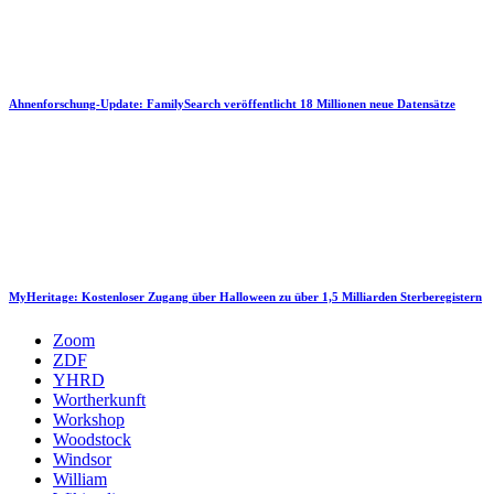
Ahnenforschung-Update: FamilySearch veröffentlicht 18 Millionen neue Datensätze
MyHeritage: Kostenloser Zugang über Halloween zu über 1,5 Milliarden Sterberegistern
Zoom
ZDF
YHRD
Wortherkunft
Workshop
Woodstock
Windsor
William