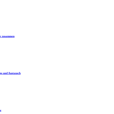
er zusammen
ps und Austausch
e