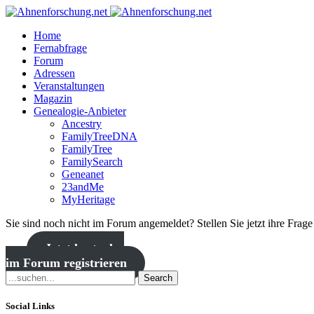
Home
Fernabfrage
Forum
Adressen
Veranstaltungen
Magazin
Genealogie-Anbieter
Ancestry
FamilyTreeDNA
FamilyTree
FamilySearch
Geneanet
23andMe
MyHeritage
Sie sind noch nicht im Forum angemeldet? Stellen Sie jetzt ihre Frag
Jetzt kostenlos
im Forum registrieren
Search
Social Links