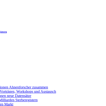
istern
llionen Ahnenforscher zusammen
 Vorträgen, Workshops und Austausch
onen neue Datensätze
lliarden Sterberegistern
en Markt