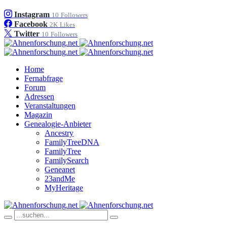
Instagram
10
Followers
Facebook
2K
Likes
Twitter
10
Followers
Home
Fernabfrage
Forum
Adressen
Veranstaltungen
Magazin
Genealogie-Anbieter
Ancestry
FamilyTreeDNA
FamilyTree
FamilySearch
Geneanet
23andMe
MyHeritage