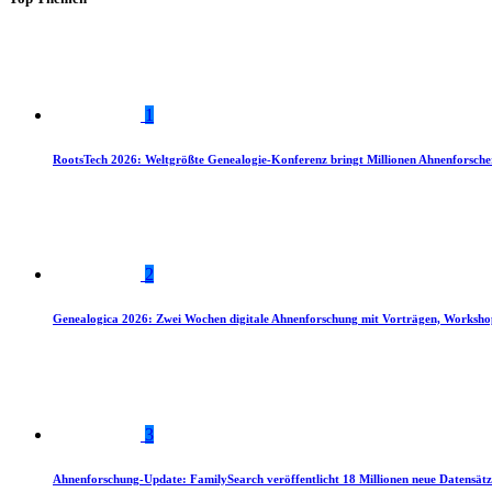
1
RootsTech 2026: Weltgrößte Genealogie-Konferenz bringt Millionen Ahnenforsch
2
Genealogica 2026: Zwei Wochen digitale Ahnenforschung mit Vorträgen, Worksho
3
Ahnenforschung-Update: FamilySearch veröffentlicht 18 Millionen neue Datensätz