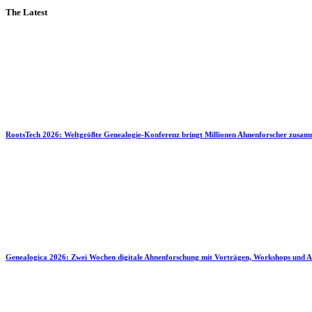
The Latest
RootsTech 2026: Weltgrößte Genealogie-Konferenz bringt Millionen Ahnenforscher zusa
Genealogica 2026: Zwei Wochen digitale Ahnenforschung mit Vorträgen, Workshops und A