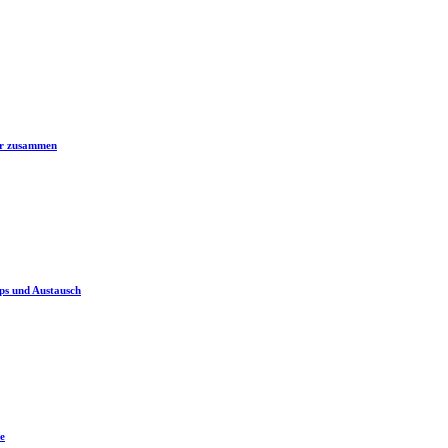
er zusammen
ps und Austausch
e