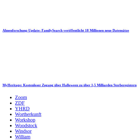
Ahnenforschung-Update: FamilySearch veröffentlicht 18 Millionen neue Datensätze
MyHeritage: Kostenloser Zugang über Halloween zu über 1,5 Milliarden Sterberegistern
Zoom
ZDF
YHRD
Wortherkunft
Workshop
Woodstock
Windsor
William