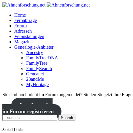
Home
Fernabfrage
Forum
Adressen
Veranstaltungen
Magazin
Genealogie-Anbieter
Ancestry
FamilyTreeDNA
FamilyTree
FamilySearch
Geneanet
23andMe
MyHeritage
Sie sind noch nicht im Forum angemeldet? Stellen Sie jetzt ihre Frag
Jetzt kostenlos
im Forum registrieren
Search
Social Links