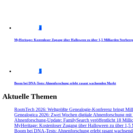
4
MyHeritage: Kostenloser Zugang über Halloween zu über 1,5 Milliarden Sterbereg
5
Boom bei DNA-Tests: Ahnenforschung erlebt rasant wachsenden Markt
Aktuelle Themen
RootsTech 2026: Weltgrößte Genealogie-Konferenz bringt Mi
Genealogica 2026: Zwei Wochen digitale Ahnenforschung mit
Ahnenforschung-Update: FamilySearch veröffentlicht 18 Milli
MyHeritage: Kostenloser Zugang über Halloween zu über 1,5 Mi
Boom bei DNA-Tests: Ahnenforschung erlebt rasant wachsend