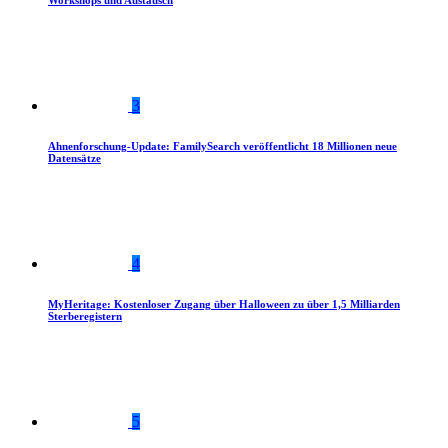
Workshops und Austausch
3
Ahnenforschung-Update: FamilySearch veröffentlicht 18 Millionen neue
Datensätze
4
MyHeritage: Kostenloser Zugang über Halloween zu über 1,5 Milliarden
Sterberegistern
5