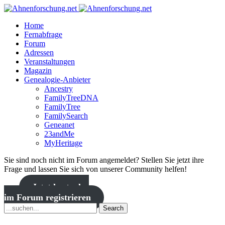
Home
Fernabfrage
Forum
Adressen
Veranstaltungen
Magazin
Genealogie-Anbieter
Ancestry
FamilyTreeDNA
FamilyTree
FamilySearch
Geneanet
23andMe
MyHeritage
Sie sind noch nicht im Forum angemeldet? Stellen Sie jetzt ihre
Frage und lassen Sie sich von unserer Community helfen!
Jetzt kostenlos
im Forum registrieren
Search