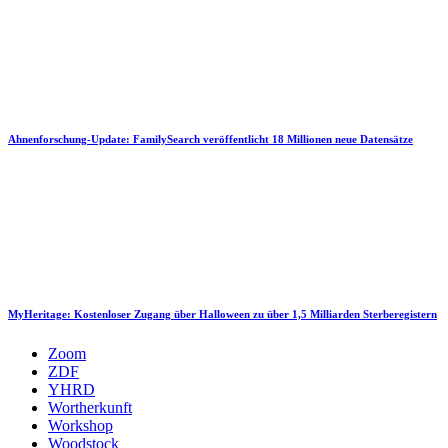
Ahnenforschung-Update: FamilySearch veröffentlicht 18 Millionen neue Datensätze
MyHeritage: Kostenloser Zugang über Halloween zu über 1,5 Milliarden Sterberegistern
Zoom
ZDF
YHRD
Wortherkunft
Workshop
Woodstock