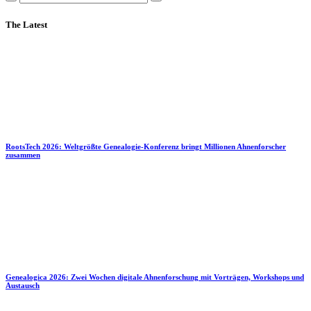
The Latest
RootsTech 2026: Weltgrößte Genealogie-Konferenz bringt Millionen Ahnenforscher
zusammen
Genealogica 2026: Zwei Wochen digitale Ahnenforschung mit Vorträgen, Workshops und
Austausch