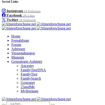
Social Links
Instagram
10
Followers
Facebook
2K
Likes
Twitter
10
Followers
Home
Fernabfrage
Forum
Adressen
Veranstaltungen
Magazin
Genealogie-Anbieter
Ancestry
FamilyTreeDNA
FamilyTree
FamilySearch
Geneanet
23andMe
MyHeritage