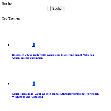
Suchen
Suchen
Top Themen
1
RootsTech 2026: Weltgrößte Genealogie-Konferenz bringt Millionen
Ahnenforscher zusammen
2
Genealogica 2026: Zwei Wochen digitale Ahnenforschung mit Vorträgen,
Workshops und Austausch