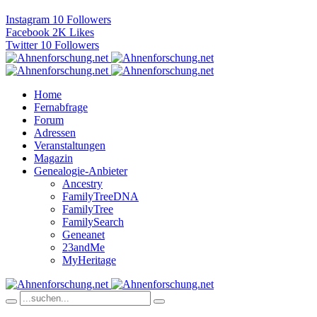
Instagram
10
Followers
Facebook
2K
Likes
Twitter
10
Followers
Home
Fernabfrage
Forum
Adressen
Veranstaltungen
Magazin
Genealogie-Anbieter
Ancestry
FamilyTreeDNA
FamilyTree
FamilySearch
Geneanet
23andMe
MyHeritage