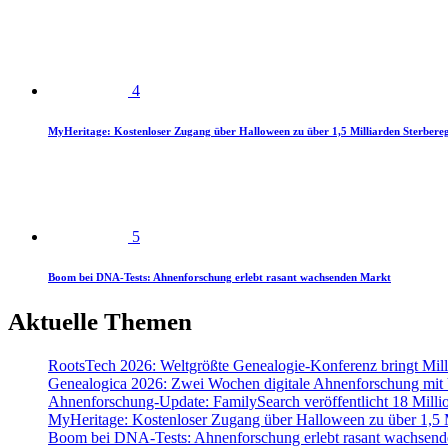
4
MyHeritage: Kostenloser Zugang über Halloween zu über 1,5 Milliarden Sterbereg
5
Boom bei DNA-Tests: Ahnenforschung erlebt rasant wachsenden Markt
Aktuelle Themen
RootsTech 2026: Weltgrößte Genealogie-Konferenz bringt Mi
Genealogica 2026: Zwei Wochen digitale Ahnenforschung mit
Ahnenforschung-Update: FamilySearch veröffentlicht 18 Milli
MyHeritage: Kostenloser Zugang über Halloween zu über 1,5 Mi
Boom bei DNA-Tests: Ahnenforschung erlebt rasant wachsend