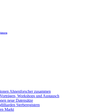
istern
llionen Ahnenforscher zusammen
 Vorträgen, Workshops und Austausch
onen neue Datensätze
lliarden Sterberegistern
en Markt