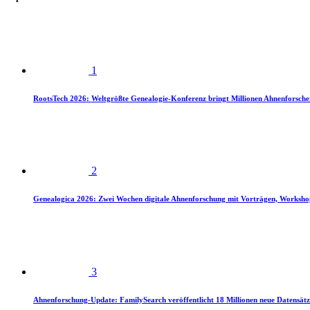
1
RootsTech 2026: Weltgrößte Genealogie-Konferenz bringt Millionen Ahnenforsch
2
Genealogica 2026: Zwei Wochen digitale Ahnenforschung mit Vorträgen, Worksho
3
Ahnenforschung-Update: FamilySearch veröffentlicht 18 Millionen neue Datensätz