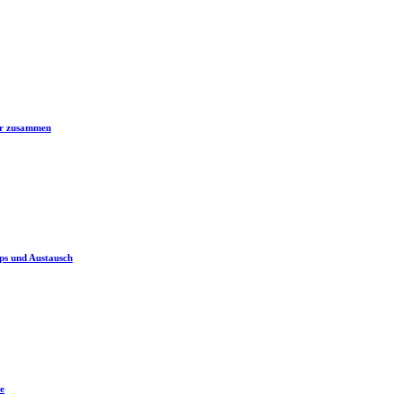
er zusammen
ps und Austausch
e