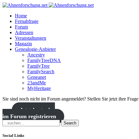
Home
Fernabfrage
Forum
Adressen
Veranstaltungen
Magazin
Genealogie-Anbieter
Ancestry
FamilyTreeDNA
FamilyTree
FamilySearch
Geneanet
23andMe
MyHeritage
Sie sind noch nicht im Forum angemeldet? Stellen Sie jetzt ihre Frag
Jetzt kostenlos
im Forum registrieren
Search
Social Links