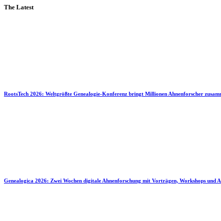
The Latest
RootsTech 2026: Weltgrößte Genealogie-Konferenz bringt Millionen Ahnenforscher zusa
Genealogica 2026: Zwei Wochen digitale Ahnenforschung mit Vorträgen, Workshops und A