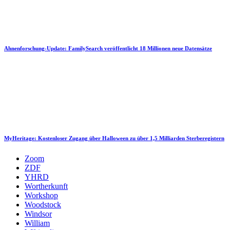
Ahnenforschung-Update: FamilySearch veröffentlicht 18 Millionen neue Datensätze
MyHeritage: Kostenloser Zugang über Halloween zu über 1,5 Milliarden Sterberegistern
Zoom
ZDF
YHRD
Wortherkunft
Workshop
Woodstock
Windsor
William