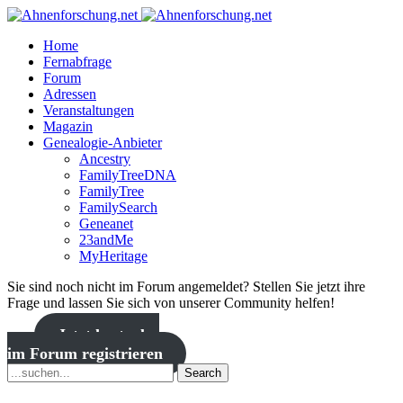
Home
Fernabfrage
Forum
Adressen
Veranstaltungen
Magazin
Genealogie-Anbieter
Ancestry
FamilyTreeDNA
FamilyTree
FamilySearch
Geneanet
23andMe
MyHeritage
Sie sind noch nicht im Forum angemeldet? Stellen Sie jetzt ihre
Frage und lassen Sie sich von unserer Community helfen!
Jetzt kostenlos
im Forum registrieren
Search