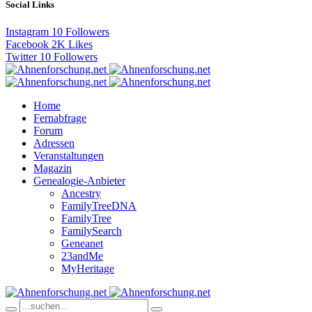
Social Links
Instagram
10
Followers
Facebook
2K
Likes
Twitter
10
Followers
Home
Fernabfrage
Forum
Adressen
Veranstaltungen
Magazin
Genealogie-Anbieter
Ancestry
FamilyTreeDNA
FamilyTree
FamilySearch
Geneanet
23andMe
MyHeritage