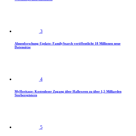
3
Ahnenforschung-Update: FamilySearch veröffentlicht 18 Millionen neue
Datensätze
4
MyHeritage: Kostenloser Zugang über Halloween zu über 1,5 Milliarden
Sterberegistern
5