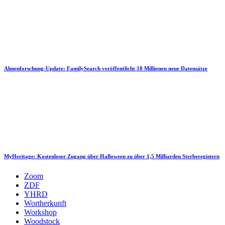
Ahnenforschung-Update: FamilySearch veröffentlicht 18 Millionen neue Datensätze
MyHeritage: Kostenloser Zugang über Halloween zu über 1,5 Milliarden Sterberegistern
Zoom
ZDF
YHRD
Wortherkunft
Workshop
Woodstock