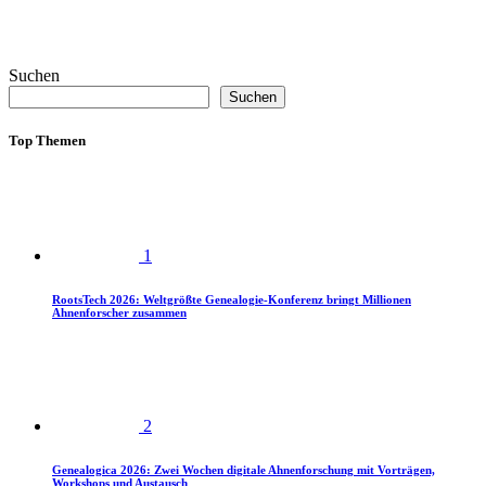
Suchen
Suchen
Top Themen
1
RootsTech 2026: Weltgrößte Genealogie-Konferenz bringt Millionen
Ahnenforscher zusammen
2
Genealogica 2026: Zwei Wochen digitale Ahnenforschung mit Vorträgen,
Workshops und Austausch