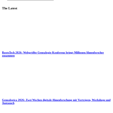
The Latest
RootsTech 2026: Weltgrößte Genealogie-Konferenz bringt Millionen Ahnenforscher
zusammen
Genealogica 2026: Zwei Wochen digitale Ahnenforschung mit Vorträgen, Workshops und
Austausch