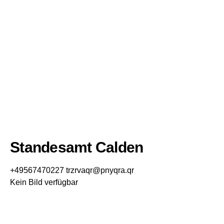
Standesamt Calden
+49567470227
trzrvaqr@pnyqra.qr
Kein Bild verfügbar