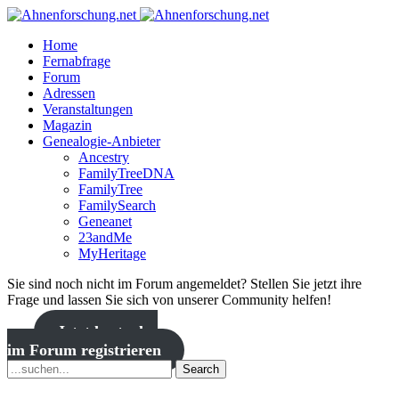
Home
Fernabfrage
Forum
Adressen
Veranstaltungen
Magazin
Genealogie-Anbieter
Ancestry
FamilyTreeDNA
FamilyTree
FamilySearch
Geneanet
23andMe
MyHeritage
Sie sind noch nicht im Forum angemeldet? Stellen Sie jetzt ihre
Frage und lassen Sie sich von unserer Community helfen!
Jetzt kostenlos
im Forum registrieren
Search