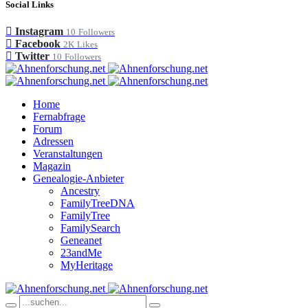
Social Links
Instagram
10
Followers
Facebook
2K
Likes
Twitter
10
Followers
Home
Fernabfrage
Forum
Adressen
Veranstaltungen
Magazin
Genealogie-Anbieter
Ancestry
FamilyTreeDNA
FamilyTree
FamilySearch
Geneanet
23andMe
MyHeritage