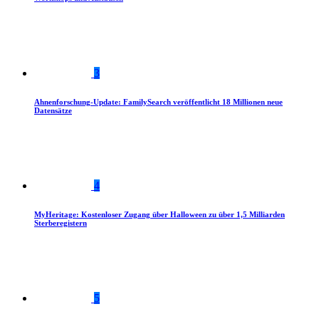
3
Ahnenforschung-Update: FamilySearch veröffentlicht 18 Millionen neue
Datensätze
4
MyHeritage: Kostenloser Zugang über Halloween zu über 1,5 Milliarden
Sterberegistern
5