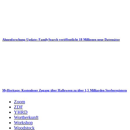
Ahnenforschung-Update: FamilySearch veröffentlicht 18 Millionen neue Datensätze
MyHeritage: Kostenloser Zugang über Halloween zu über 1,5 Milliarden Sterberegistern
Zoom
ZDF
YHRD
Wortherkunft
Workshop
Woodstock