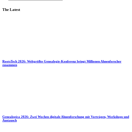
The Latest
RootsTech 2026: Weltgrößte Genealogie-Konferenz bringt Millionen Ahnenforscher
zusammen
Genealogica 2026: Zwei Wochen digitale Ahnenforschung mit Vorträgen, Workshops und
Austausch