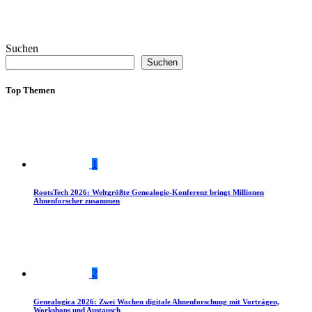
Suchen
Suchen
Top Themen
1
RootsTech 2026: Weltgrößte Genealogie-Konferenz bringt Millionen
Ahnenforscher zusammen
2
Genealogica 2026: Zwei Wochen digitale Ahnenforschung mit Vorträgen,
Workshops und Austausch