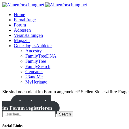
Home
Fernabfrage
Forum
Adressen
Veranstaltungen
Magazin
Genealogie-Anbieter
Ancestry
FamilyTreeDNA
FamilyTree
FamilySearch
Geneanet
23andMe
MyHeritage
Sie sind noch nicht im Forum angemeldet? Stellen Sie jetzt ihre Frag
Jetzt kostenlos
im Forum registrieren
Search
Social Links