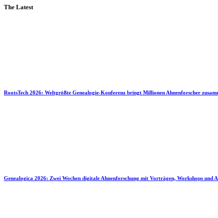
The Latest
RootsTech 2026: Weltgrößte Genealogie-Konferenz bringt Millionen Ahnenforscher zusa
Genealogica 2026: Zwei Wochen digitale Ahnenforschung mit Vorträgen, Workshops und A