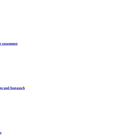
er zusammen
ps und Austausch
e