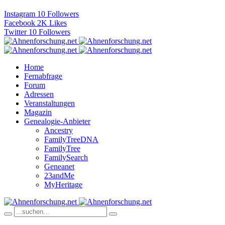
Instagram
10
Followers
Facebook
2K
Likes
Twitter
10
Followers
Home
Fernabfrage
Forum
Adressen
Veranstaltungen
Magazin
Genealogie-Anbieter
Ancestry
FamilyTreeDNA
FamilyTree
FamilySearch
Geneanet
23andMe
MyHeritage