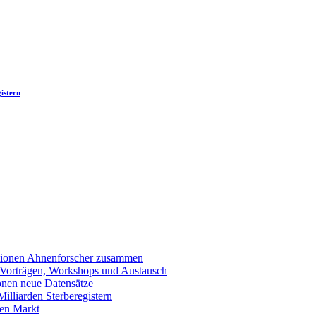
istern
llionen Ahnenforscher zusammen
 Vorträgen, Workshops und Austausch
onen neue Datensätze
lliarden Sterberegistern
en Markt