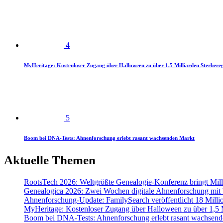
4
MyHeritage: Kostenloser Zugang über Halloween zu über 1,5 Milliarden Sterbereg
5
Boom bei DNA-Tests: Ahnenforschung erlebt rasant wachsenden Markt
Aktuelle Themen
RootsTech 2026: Weltgrößte Genealogie-Konferenz bringt Mi
Genealogica 2026: Zwei Wochen digitale Ahnenforschung mit
Ahnenforschung-Update: FamilySearch veröffentlicht 18 Milli
MyHeritage: Kostenloser Zugang über Halloween zu über 1,5 Mi
Boom bei DNA-Tests: Ahnenforschung erlebt rasant wachsend