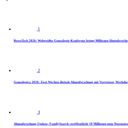
1
RootsTech 2026: Weltgrößte Genealogie-Konferenz bringt Millionen Ahnenforsch
2
Genealogica 2026: Zwei Wochen digitale Ahnenforschung mit Vorträgen, Worksho
3
Ahnenforschung-Update: FamilySearch veröffentlicht 18 Millionen neue Datensätz