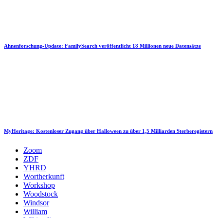
Ahnenforschung-Update: FamilySearch veröffentlicht 18 Millionen neue Datensätze
MyHeritage: Kostenloser Zugang über Halloween zu über 1,5 Milliarden Sterberegistern
Zoom
ZDF
YHRD
Wortherkunft
Workshop
Woodstock
Windsor
William