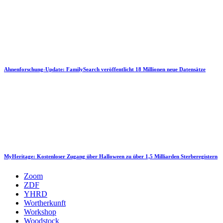
Ahnenforschung-Update: FamilySearch veröffentlicht 18 Millionen neue Datensätze
MyHeritage: Kostenloser Zugang über Halloween zu über 1,5 Milliarden Sterberegistern
Zoom
ZDF
YHRD
Wortherkunft
Workshop
Woodstock