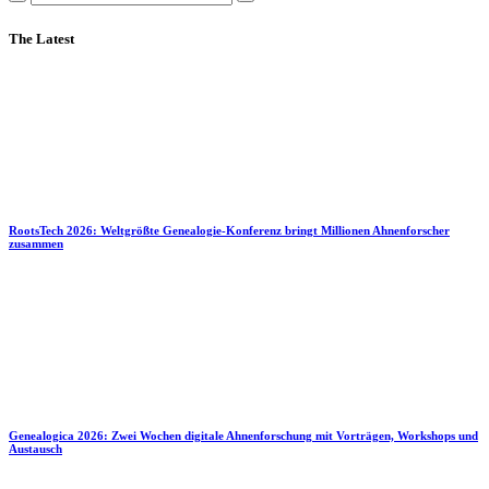
The Latest
RootsTech 2026: Weltgrößte Genealogie-Konferenz bringt Millionen Ahnenforscher
zusammen
Genealogica 2026: Zwei Wochen digitale Ahnenforschung mit Vorträgen, Workshops und
Austausch