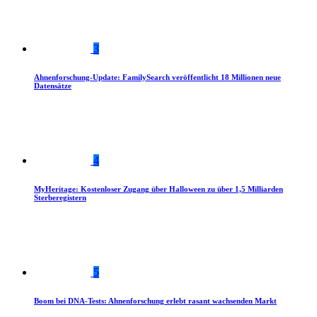
3
Ahnenforschung-Update: FamilySearch veröffentlicht 18 Millionen neue
Datensätze
4
MyHeritage: Kostenloser Zugang über Halloween zu über 1,5 Milliarden
Sterberegistern
5
Boom bei DNA-Tests: Ahnenforschung erlebt rasant wachsenden Markt