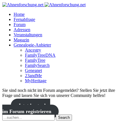
Home
Fernabfrage
Forum
Adressen
Veranstaltungen
Magazin
Genealogie-Anbieter
Ancestry
FamilyTreeDNA
FamilyTree
FamilySearch
Geneanet
23andMe
MyHeritage
Sie sind noch nicht im Forum angemeldet? Stellen Sie jetzt ihre
Frage und lassen Sie sich von unserer Community helfen!
Jetzt kostenlos
im Forum registrieren
Search