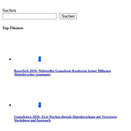
Suchen
Suchen
Top Themen
1
RootsTech 2026: Weltgrößte Genealogie-Konferenz bringt Millionen
Ahnenforscher zusammen
2
Genealogica 2026: Zwei Wochen digitale Ahnenforschung mit Vorträgen,
Workshops und Austausch