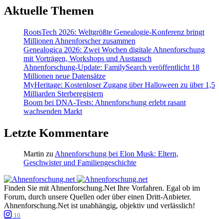
Aktuelle Themen
RootsTech 2026: Weltgrößte Genealogie-Konferenz bringt
Millionen Ahnenforscher zusammen
Genealogica 2026: Zwei Wochen digitale Ahnenforschung
mit Vorträgen, Workshops und Austausch
Ahnenforschung-Update: FamilySearch veröffentlicht 18
Millionen neue Datensätze
MyHeritage: Kostenloser Zugang über Halloween zu über 1,5
Milliarden Sterberegistern
Boom bei DNA-Tests: Ahnenforschung erlebt rasant
wachsenden Markt
Letzte Kommentare
Martin
zu
Ahnenforschung bei Elon Musk: Eltern,
Geschwister und Familiengeschichte
Finden Sie mit Ahnenforschung.Net Ihre Vorfahren. Egal ob im
Forum, durch unsere Quellen oder über einen Dritt-Anbieter.
Ahnenforschung.Net ist unabhängig, objektiv und verlässlich!
10