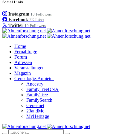
Social Links
Instagram
10
Followers
Facebook
2K
Likes
Twitter
10
Followers
Home
Fernabfrage
Forum
Adressen
Veranstaltungen
Magazin
Genealogie-Anbieter
Ancestry
FamilyTreeDNA
FamilyTree
FamilySearch
Geneanet
23andMe
MyHeritage