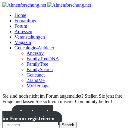
Home
Fernabfrage
Forum
Adressen
Veranstaltungen
Magazin
Genealogie-Anbieter
Ancestry
FamilyTreeDNA
FamilyTree
FamilySearch
Geneanet
23andMe
MyHeritage
Sie sind noch nicht im Forum angemeldet? Stellen Sie jetzt ihre
Frage und lassen Sie sich von unserer Community helfen!
Jetzt kostenlos
im Forum registrieren
Search