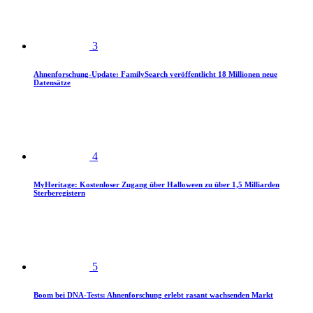
3
Ahnenforschung-Update: FamilySearch veröffentlicht 18 Millionen neue
Datensätze
4
MyHeritage: Kostenloser Zugang über Halloween zu über 1,5 Milliarden
Sterberegistern
5
Boom bei DNA-Tests: Ahnenforschung erlebt rasant wachsenden Markt