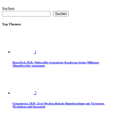
Suchen
Suchen
Top Themen
1
RootsTech 2026: Weltgrößte Genealogie-Konferenz bringt Millionen
Ahnenforscher zusammen
2
Genealogica 2026: Zwei Wochen digitale Ahnenforschung mit Vorträgen,
Workshops und Austausch