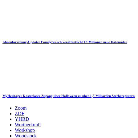
Ahnenforschung-Update: FamilySearch veröffentlicht 18 Millionen neue Datensätze
MyHeritage: Kostenloser Zugang über Halloween zu über 1,5 Milliarden Sterberegistern
Zoom
ZDF
YHRD
Wortherkunft
Workshop
Woodstock