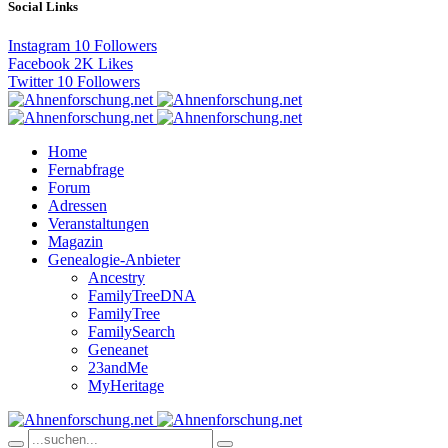
Social Links
Instagram
10
Followers
Facebook
2K
Likes
Twitter
10
Followers
Home
Fernabfrage
Forum
Adressen
Veranstaltungen
Magazin
Genealogie-Anbieter
Ancestry
FamilyTreeDNA
FamilyTree
FamilySearch
Geneanet
23andMe
MyHeritage