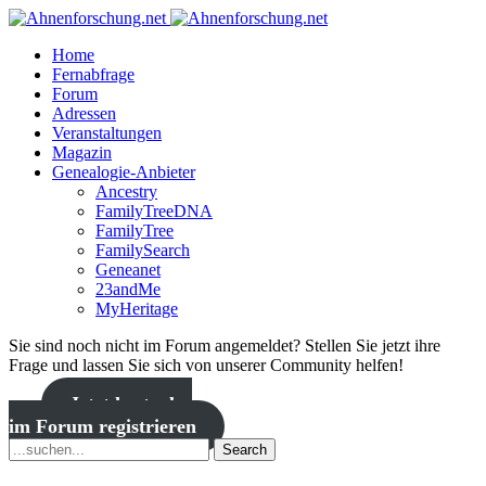
Home
Fernabfrage
Forum
Adressen
Veranstaltungen
Magazin
Genealogie-Anbieter
Ancestry
FamilyTreeDNA
FamilyTree
FamilySearch
Geneanet
23andMe
MyHeritage
Sie sind noch nicht im Forum angemeldet? Stellen Sie jetzt ihre
Frage und lassen Sie sich von unserer Community helfen!
Jetzt kostenlos
im Forum registrieren
Search