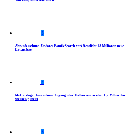
Workshops und Austausch
3
Ahnenforschung-Update: FamilySearch veröffentlicht 18 Millionen neue
Datensätze
4
MyHeritage: Kostenloser Zugang über Halloween zu über 1,5 Milliarden
Sterberegistern
5