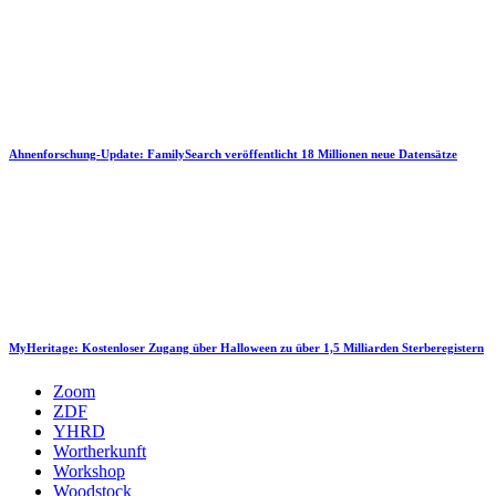
Ahnenforschung-Update: FamilySearch veröffentlicht 18 Millionen neue Datensätze
MyHeritage: Kostenloser Zugang über Halloween zu über 1,5 Milliarden Sterberegistern
Zoom
ZDF
YHRD
Wortherkunft
Workshop
Woodstock