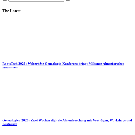
The Latest
RootsTech 2026: Weltgrößte Genealogie-Konferenz bringt Millionen Ahnenforscher
zusammen
Genealogica 2026: Zwei Wochen digitale Ahnenforschung mit Vorträgen, Workshops und
Austausch