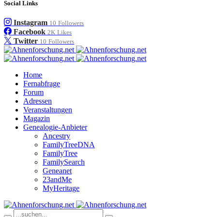
Social Links
Instagram
10
Followers
Facebook
2K
Likes
Twitter
10
Followers
Home
Fernabfrage
Forum
Adressen
Veranstaltungen
Magazin
Genealogie-Anbieter
Ancestry
FamilyTreeDNA
FamilyTree
FamilySearch
Geneanet
23andMe
MyHeritage