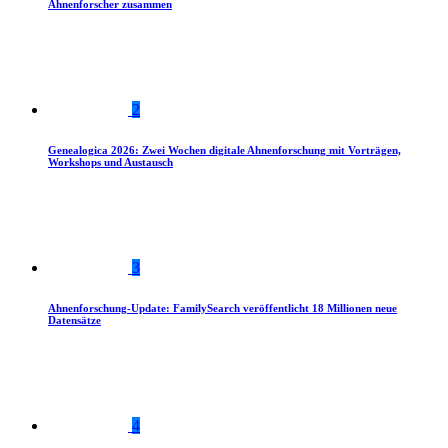
Ahnenforscher zusammen
2
Genealogica 2026: Zwei Wochen digitale Ahnenforschung mit Vorträgen,
Workshops und Austausch
3
Ahnenforschung-Update: FamilySearch veröffentlicht 18 Millionen neue
Datensätze
4