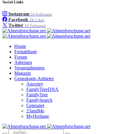
Social Links
Instagram
10
Followers
Facebook
2K
Likes
Twitter
10
Followers
Home
Fernabfrage
Forum
Adressen
Veranstaltungen
Magazin
Genealogie-Anbieter
Ancestry
FamilyTreeDNA
FamilyTree
FamilySearch
Geneanet
23andMe
MyHeritage