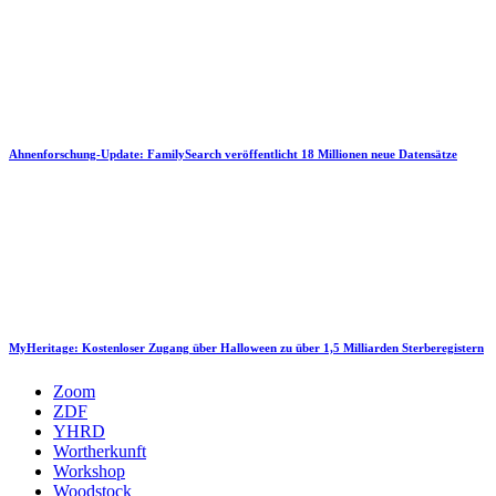
Ahnenforschung-Update: FamilySearch veröffentlicht 18 Millionen neue Datensätze
MyHeritage: Kostenloser Zugang über Halloween zu über 1,5 Milliarden Sterberegistern
Zoom
ZDF
YHRD
Wortherkunft
Workshop
Woodstock