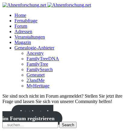
Home
Fernabfrage
Forum
Adressen
Veranstaltungen
Magazin
Genealogie-Anbieter
Ancestry
FamilyTreeDNA
FamilyTree
FamilySearch
Geneanet
23andMe
MyHeritage
Sie sind noch nicht im Forum angemeldet? Stellen Sie jetzt ihre
Frage und lassen Sie sich von unserer Community helfen!
Jetzt kostenlos
im Forum registrieren
Search