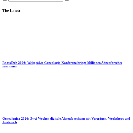
The Latest
RootsTech 2026: Weltgrößte Genealogie-Konferenz bringt Millionen Ahnenforscher
zusammen
Genealogica 2026: Zwei Wochen digitale Ahnenforschung mit Vorträgen, Workshops und
Austausch