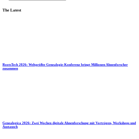
The Latest
RootsTech 2026: Weltgrößte Genealogie-Konferenz bringt Millionen Ahnenforscher
zusammen
Genealogica 2026: Zwei Wochen digitale Ahnenforschung mit Vorträgen, Workshops und
Austausch