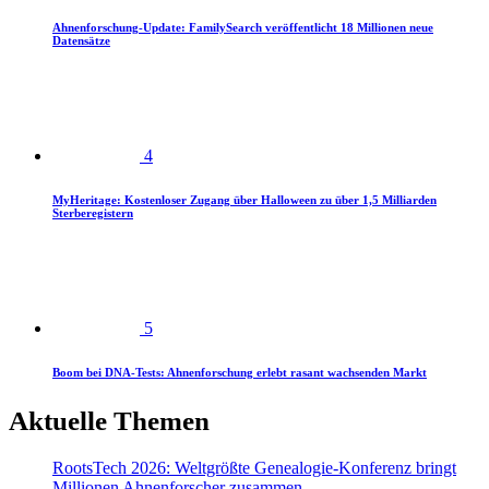
Ahnenforschung-Update: FamilySearch veröffentlicht 18 Millionen neue
Datensätze
4
MyHeritage: Kostenloser Zugang über Halloween zu über 1,5 Milliarden
Sterberegistern
5
Boom bei DNA-Tests: Ahnenforschung erlebt rasant wachsenden Markt
Aktuelle Themen
RootsTech 2026: Weltgrößte Genealogie-Konferenz bringt
Millionen Ahnenforscher zusammen