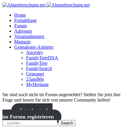
Home
Fernabfrage
Forum
Adressen
Veranstaltungen
Magazin
Genealogie-Anbieter
Ancestry
FamilyTreeDNA
FamilyTree
FamilySearch
Geneanet
23andMe
MyHeritage
Sie sind noch nicht im Forum angemeldet? Stellen Sie jetzt ihre
Frage und lassen Sie sich von unserer Community helfen!
Jetzt kostenlos
im Forum registrieren
Search