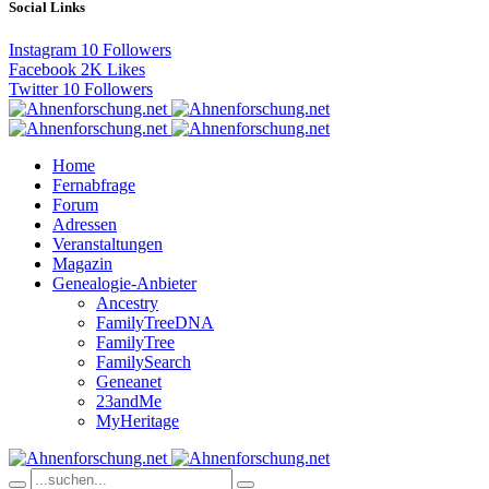
Social Links
Instagram
10
Followers
Facebook
2K
Likes
Twitter
10
Followers
Home
Fernabfrage
Forum
Adressen
Veranstaltungen
Magazin
Genealogie-Anbieter
Ancestry
FamilyTreeDNA
FamilyTree
FamilySearch
Geneanet
23andMe
MyHeritage