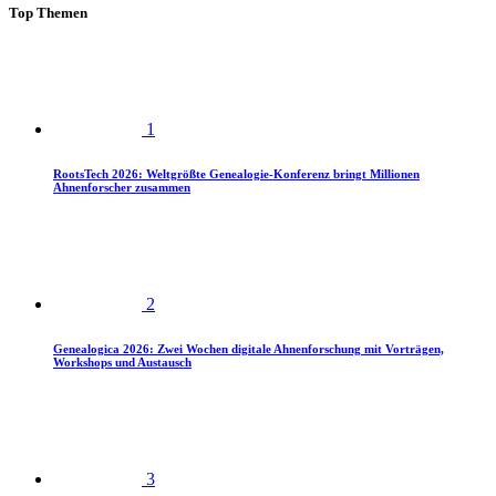
Top Themen
1
RootsTech 2026: Weltgrößte Genealogie-Konferenz bringt Millionen
Ahnenforscher zusammen
2
Genealogica 2026: Zwei Wochen digitale Ahnenforschung mit Vorträgen,
Workshops und Austausch
3