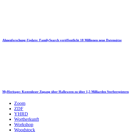
Ahnenforschung-Update: FamilySearch veröffentlicht 18 Millionen neue Datensätze
MyHeritage: Kostenloser Zugang über Halloween zu über 1,5 Milliarden Sterberegistern
Zoom
ZDF
YHRD
Wortherkunft
Workshop
Woodstock