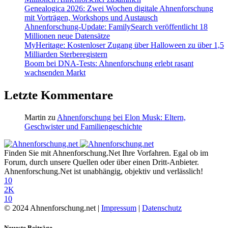
Genealogica 2026: Zwei Wochen digitale Ahnenforschung
mit Vorträgen, Workshops und Austausch
Ahnenforschung-Update: FamilySearch veröffentlicht 18
Millionen neue Datensätze
MyHeritage: Kostenloser Zugang über Halloween zu über 1,5
Milliarden Sterberegistern
Boom bei DNA-Tests: Ahnenforschung erlebt rasant
wachsenden Markt
Letzte Kommentare
Martin
zu
Ahnenforschung bei Elon Musk: Eltern,
Geschwister und Familiengeschichte
Finden Sie mit Ahnenforschung.Net Ihre Vorfahren. Egal ob im
Forum, durch unsere Quellen oder über einen Dritt-Anbieter.
Ahnenforschung.Net ist unabhängig, objektiv und verlässlich!
10
2K
10
© 2024 Ahnenforschung.net |
Impressum
|
Datenschutz
Neueste Beiträge