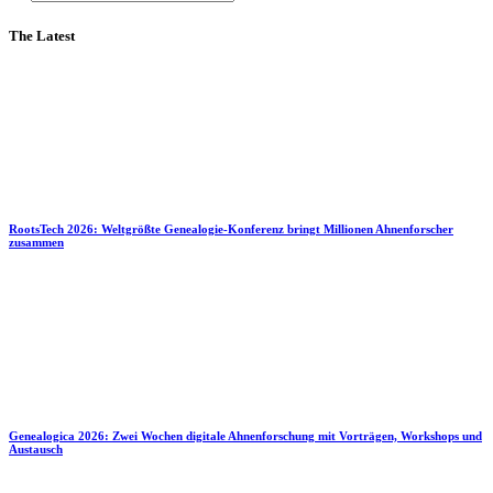
The Latest
RootsTech 2026: Weltgrößte Genealogie-Konferenz bringt Millionen Ahnenforscher
zusammen
Genealogica 2026: Zwei Wochen digitale Ahnenforschung mit Vorträgen, Workshops und
Austausch