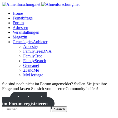
Home
Fernabfrage
Forum
Adressen
Veranstaltungen
Magazin
Genealogie-Anbieter
Ancestry
FamilyTreeDNA
FamilyTree
FamilySearch
Geneanet
23andMe
MyHeritage
Sie sind noch nicht im Forum angemeldet? Stellen Sie jetzt ihre
Frage und lassen Sie sich von unserer Community helfen!
Jetzt kostenlos
im Forum registrieren
Search