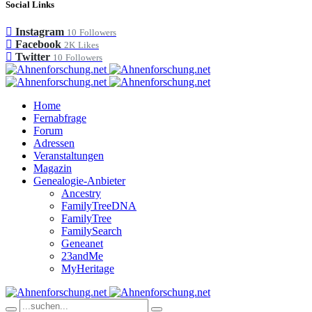
Social Links
Instagram
10
Followers
Facebook
2K
Likes
Twitter
10
Followers
Home
Fernabfrage
Forum
Adressen
Veranstaltungen
Magazin
Genealogie-Anbieter
Ancestry
FamilyTreeDNA
FamilyTree
FamilySearch
Geneanet
23andMe
MyHeritage