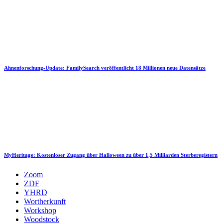
Ahnenforschung-Update: FamilySearch veröffentlicht 18 Millionen neue Datensätze
MyHeritage: Kostenloser Zugang über Halloween zu über 1,5 Milliarden Sterberegistern
Zoom
ZDF
YHRD
Wortherkunft
Workshop
Woodstock