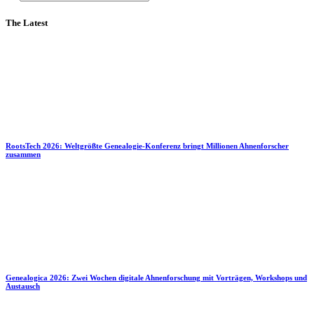
The Latest
RootsTech 2026: Weltgrößte Genealogie-Konferenz bringt Millionen Ahnenforscher
zusammen
Genealogica 2026: Zwei Wochen digitale Ahnenforschung mit Vorträgen, Workshops und
Austausch