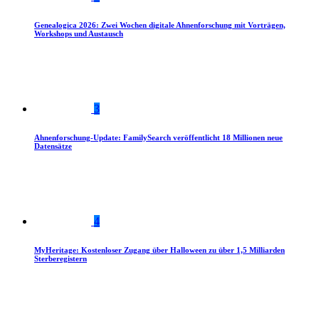
Genealogica 2026: Zwei Wochen digitale Ahnenforschung mit Vorträgen,
Workshops und Austausch
3
Ahnenforschung-Update: FamilySearch veröffentlicht 18 Millionen neue
Datensätze
4
MyHeritage: Kostenloser Zugang über Halloween zu über 1,5 Milliarden
Sterberegistern