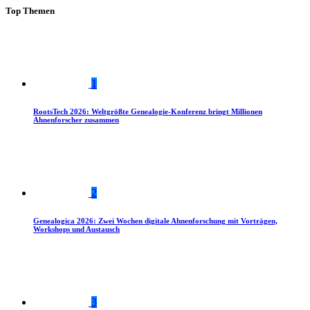
Top Themen
1
RootsTech 2026: Weltgrößte Genealogie-Konferenz bringt Millionen
Ahnenforscher zusammen
2
Genealogica 2026: Zwei Wochen digitale Ahnenforschung mit Vorträgen,
Workshops und Austausch
3