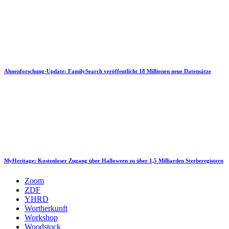
Ahnenforschung-Update: FamilySearch veröffentlicht 18 Millionen neue Datensätze
MyHeritage: Kostenloser Zugang über Halloween zu über 1,5 Milliarden Sterberegistern
Zoom
ZDF
YHRD
Wortherkunft
Workshop
Woodstock