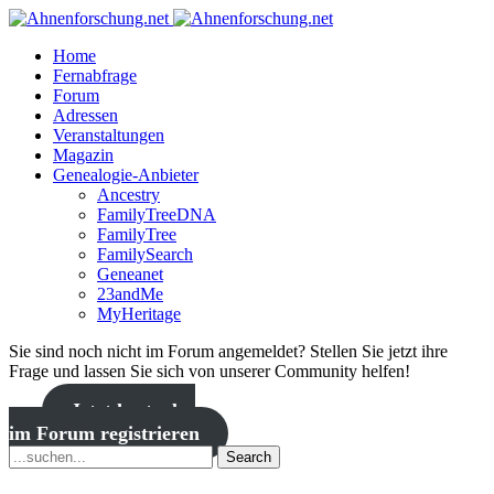
Home
Fernabfrage
Forum
Adressen
Veranstaltungen
Magazin
Genealogie-Anbieter
Ancestry
FamilyTreeDNA
FamilyTree
FamilySearch
Geneanet
23andMe
MyHeritage
Sie sind noch nicht im Forum angemeldet? Stellen Sie jetzt ihre
Frage und lassen Sie sich von unserer Community helfen!
Jetzt kostenlos
im Forum registrieren
Search