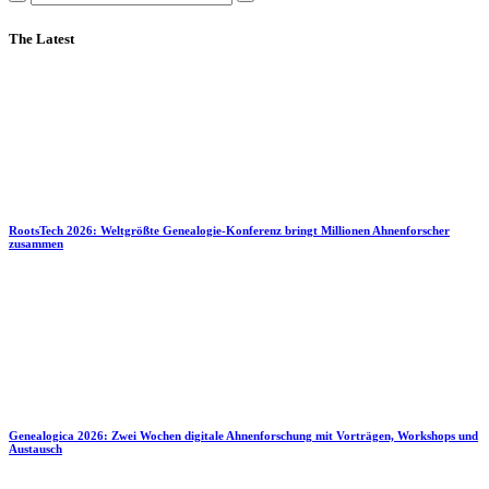
The Latest
RootsTech 2026: Weltgrößte Genealogie-Konferenz bringt Millionen Ahnenforscher
zusammen
Genealogica 2026: Zwei Wochen digitale Ahnenforschung mit Vorträgen, Workshops und
Austausch