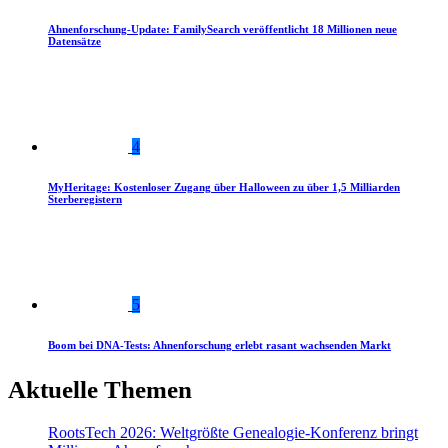
Ahnenforschung-Update: FamilySearch veröffentlicht 18 Millionen neue
Datensätze
4
MyHeritage: Kostenloser Zugang über Halloween zu über 1,5 Milliarden
Sterberegistern
5
Boom bei DNA-Tests: Ahnenforschung erlebt rasant wachsenden Markt
Aktuelle Themen
RootsTech 2026: Weltgrößte Genealogie-Konferenz bringt