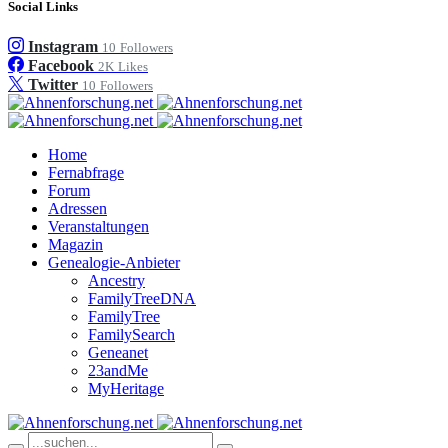
Social Links
Instagram
10
Followers
Facebook
2K
Likes
Twitter
10
Followers
Home
Fernabfrage
Forum
Adressen
Veranstaltungen
Magazin
Genealogie-Anbieter
Ancestry
FamilyTreeDNA
FamilyTree
FamilySearch
Geneanet
23andMe
MyHeritage