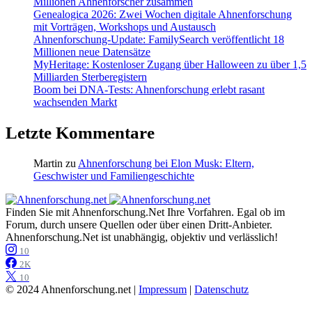
Millionen Ahnenforscher zusammen
Genealogica 2026: Zwei Wochen digitale Ahnenforschung
mit Vorträgen, Workshops und Austausch
Ahnenforschung-Update: FamilySearch veröffentlicht 18
Millionen neue Datensätze
MyHeritage: Kostenloser Zugang über Halloween zu über 1,5
Milliarden Sterberegistern
Boom bei DNA-Tests: Ahnenforschung erlebt rasant
wachsenden Markt
Letzte Kommentare
Martin
zu
Ahnenforschung bei Elon Musk: Eltern,
Geschwister und Familiengeschichte
Finden Sie mit Ahnenforschung.Net Ihre Vorfahren. Egal ob im
Forum, durch unsere Quellen oder über einen Dritt-Anbieter.
Ahnenforschung.Net ist unabhängig, objektiv und verlässlich!
10
2K
10
© 2024 Ahnenforschung.net |
Impressum
|
Datenschutz