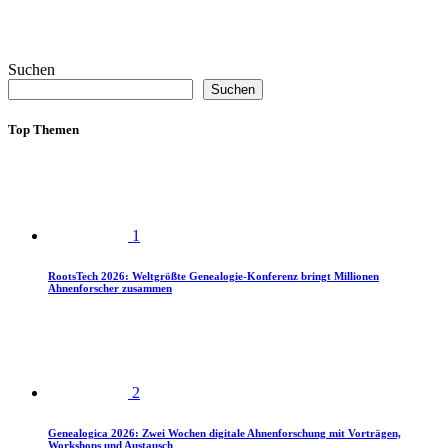
Suchen
Suchen
Top Themen
1
RootsTech 2026: Weltgrößte Genealogie-Konferenz bringt Millionen
Ahnenforscher zusammen
2
Genealogica 2026: Zwei Wochen digitale Ahnenforschung mit Vorträgen,
Workshops und Austausch