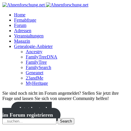
Home
Fernabfrage
Forum
Adressen
Veranstaltungen
Magazin
Genealogie-Anbieter
Ancestry
FamilyTreeDNA
FamilyTree
FamilySearch
Geneanet
23andMe
MyHeritage
Sie sind noch nicht im Forum angemeldet? Stellen Sie jetzt ihre
Frage und lassen Sie sich von unserer Community helfen!
Jetzt kostenlos
im Forum registrieren
Search