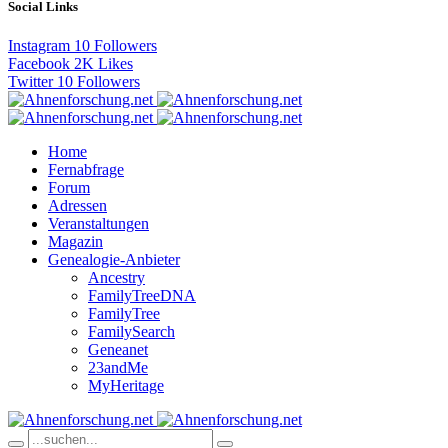
Social Links
Instagram
10
Followers
Facebook
2K
Likes
Twitter
10
Followers
Home
Fernabfrage
Forum
Adressen
Veranstaltungen
Magazin
Genealogie-Anbieter
Ancestry
FamilyTreeDNA
FamilyTree
FamilySearch
Geneanet
23andMe
MyHeritage