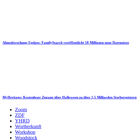
Ahnenforschung-Update: FamilySearch veröffentlicht 18 Millionen neue Datensätze
MyHeritage: Kostenloser Zugang über Halloween zu über 1,5 Milliarden Sterberegistern
Zoom
ZDF
YHRD
Wortherkunft
Workshop
Woodstock