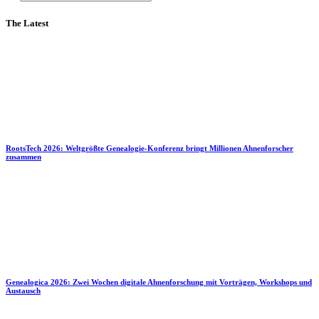
The Latest
RootsTech 2026: Weltgrößte Genealogie-Konferenz bringt Millionen Ahnenforscher
zusammen
Genealogica 2026: Zwei Wochen digitale Ahnenforschung mit Vorträgen, Workshops und
Austausch