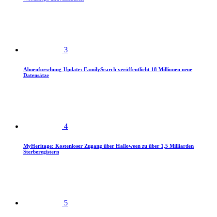
3
Ahnenforschung-Update: FamilySearch veröffentlicht 18 Millionen neue
Datensätze
4
MyHeritage: Kostenloser Zugang über Halloween zu über 1,5 Milliarden
Sterberegistern
5